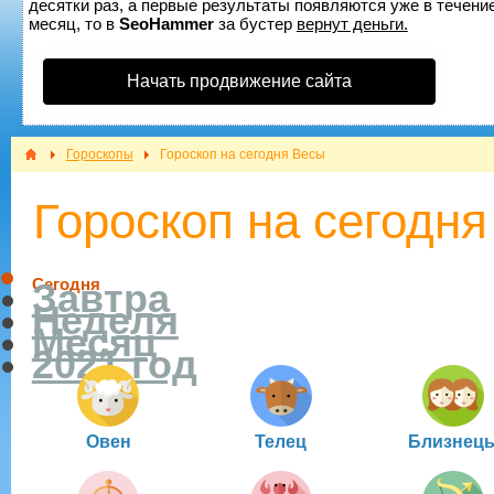
десятки раз, а первые результаты появляются уже в течение
месяц, то в
SeoHammer
за бустер
вернут деньги.
Начать продвижение сайта
Гороскопы
Гороскоп на сегодня Весы
Гороскоп на сегодн
Сегодня
Завтра
Неделя
Месяц
2021 год
Овен
Телец
Близнец