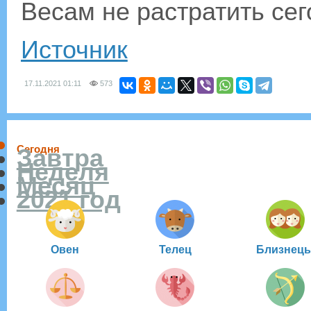
Весам не растратить се
Источник
17.11.2021
01:11
573
Сегодня
Завтра
Неделя
Месяц
2021 год
Овен
Телец
Близнец