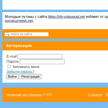
Молодые путаны с сайта
https://nb-volgograd.net
избавят от о
novokuznetsk.net
.
Авторизация
E-mail
Пароль
Запомнить меня
Забыли пароль?
Читальный зал «Знахарь»
© 2021
О проекте
П