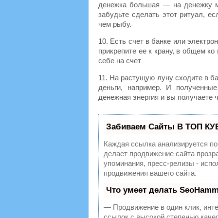
денежка большая — на денежку м
забудьте сделать этот ритуал, ес
чем рыбу.
10. Есть счет в банке или электр
прикрепите ее к крану, в общем ко
себе на счет
11. На растущую луну сходите в б
деньги, например. И полученны
денежная энергия и вы получаете ч
Забиваем Сайты В ТОП КУ
Каждая ссылка анализируется по
делает продвижение сайта прозр
упоминания, пресс-релизы - исп
продвижения вашего сайта.
Что умеет делать SeoHamm
— Продвижение в один клик, инт
ссылок с высокой степенью каче