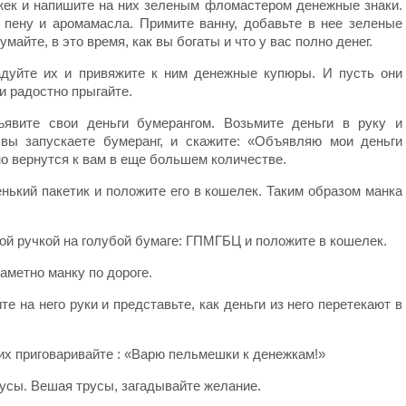
жек и напишите на них зеленым фломастером денежные знаки.
 пену и аромамасла. Примите ванну, добавьте в нее зеленые
умайте, в это время, как вы богаты и что у вас полно денег.
адуйте их и привяжите к ним денежные купюры. И пусть они
 и радостно прыгайте.
ъявите свои деньги бумерангом. Возьмите деньги в руку и
 вы запускаете бумеранг, и скажите: «Объявляю мои деньги
но вернутся к вам в еще большем количестве.
нький пакетик и положите его в кошелек. Таким образом манка
ой ручкой на голубой бумаге: ГПМГБЦ и положите в кошелек.
заметно манку по дороге.
те на него руки и представьте, как деньги из него перетекают в
их приговаривайте : «Варю пельмешки к денежкам!»
русы. Вешая трусы, загадывайте желание.