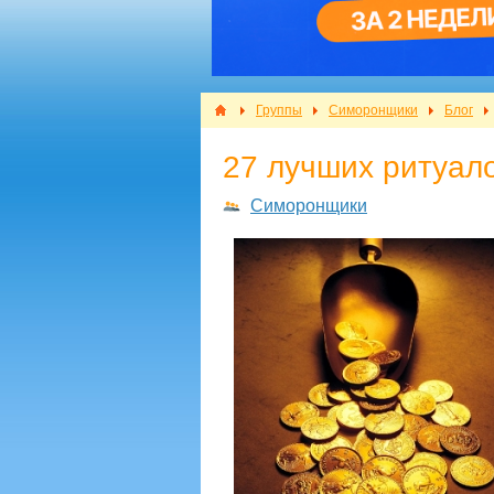
Группы
Симоронщики
Блог
​27 лучших ритуал
Симоронщики