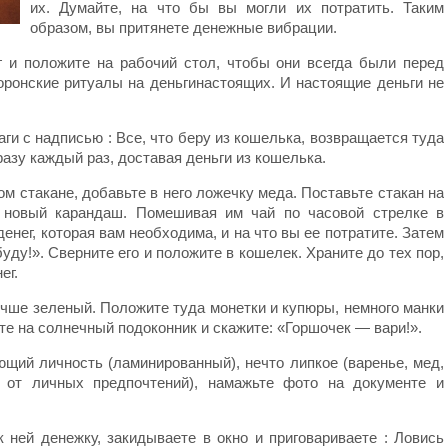
их. Думайте, на что бы вы могли их потратить. Таким
образом, вы притянете денежные вибрации.
г и положите на рабочий стол, чтобы они всегда были перед
моронские ритуалы на деньгинастоящих. И настоящие деньги не
ги с надписью : Все, что беру из кошелька, возвращается туда
азу каждый раз, доставая деньги из кошелька.
ом стакане, добавьте в него ложечку меда. Поставьте стакан на
е новый карандаш. Помешивая им чай по часовой стрелке в
енег, которая вам необходима, и на что вы ее потратите. Затем
буду!». Сверните его и положите в кошелек. Храните до тех пор,
ег.
учше зеленый. Положите туда монетки и купюры, немного манки
те на солнечный подоконник и скажите: «Горшочек — вари!».
ющий личность (ламинированный), нечто липкое (варенье, мед,
т от личных предпочтений), намажьте фото на документе и
к ней денежку, закидываете в окно и приговариваете : Ловись