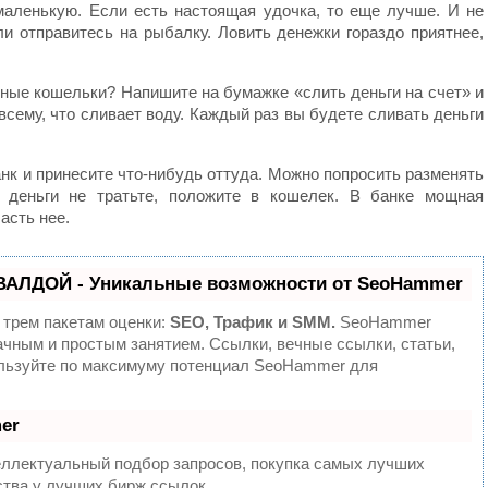
аленькую. Если есть настоящая удочка, то еще лучше. И не
ли отправитесь на рыбалку. Ловить денежки гораздо приятнее,
онные кошельки? Напишите на бумажке «слить деньги на счет» и
 всему, что сливает воду. Каждый раз вы будете сливать деньги
анк и принесите что-нибудь оттуда. Можно попросить разменять
е деньги не тратьте, положите в кошелек. В банке мощная
асть нее.
ВАЛДОЙ - Уникальные возможности от SeoHammer
 трем пакетам оценки:
SEO, Трафик и SMM.
SeoHammer
ачным и простым занятием. Ссылки, вечные ссылки, статьи,
ользуйте по максимуму потенциал SeoHammer для
er
еллектуальный подбор запросов, покупка самых лучших
ства у лучших бирж ссылок.