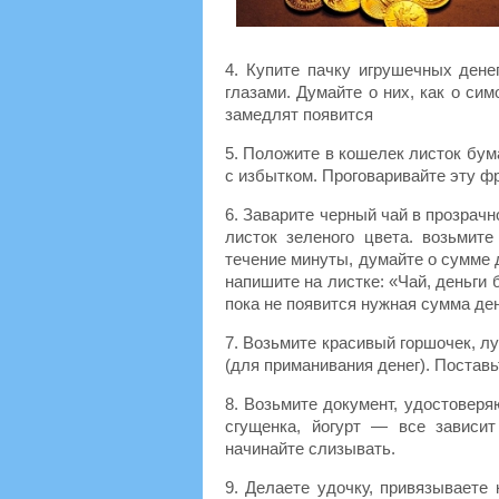
4. Купите пачку игрушечных дене
глазами. Думайте о них, как о си
замедлят появится
5. Положите в кошелек листок бума
с избытком. Проговаривайте эту фр
6. Заварите черный чай в прозрачн
листок зеленого цвета. возьмит
течение минуты, думайте о сумме д
напишите на листке: «Чай, деньги 
пока не появится нужная сумма ден
7. Возьмите красивый горшочек, л
(для приманивания денег). Поставь
8. Возьмите документ, удостоверя
сгущенка, йогурт — все зависи
начинайте слизывать.
9. Делаете удочку, привязываете 