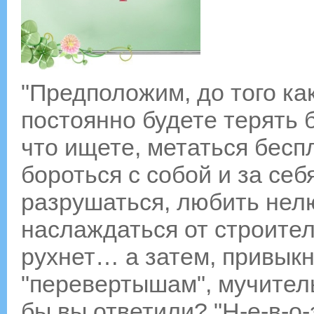
"Предположим, до того как
постоянно будете терять б
что ищете, метаться бесп
бороться с собой и за себ
разрушаться, любить нел
наслаждаться от строитель
рухнет… а затем, привыкн
"перевертышам", мучитель
бы вы ответили? "Н-е-в-о-