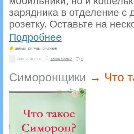
мобильники, но и кошельк
зарядника в отделение с д
розетку. Оставьте на неско
Подробнее
деньги
,
ритулы
,
симорон
—
24.01.2016
18:11
Алина Малина
0
Симоронщики
→
Что 