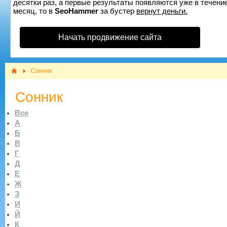
десятки раз, а первые результаты появляются уже в течение
месяц, то в
SeoHammer
за бустер
вернут деньги.
Начать продвижение сайта
Сонник
Сонник
Все
А
Б
В
Г
Д
Е
Ж
З
И
Й
К