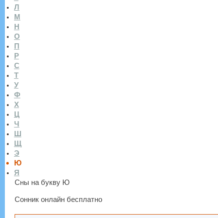
Л
М
Н
О
П
Р
С
Т
У
Ф
Х
Ц
Ч
Ш
Щ
Э
Ю
Я
Сны на букву Ю
Сонник онлайн бесплатно