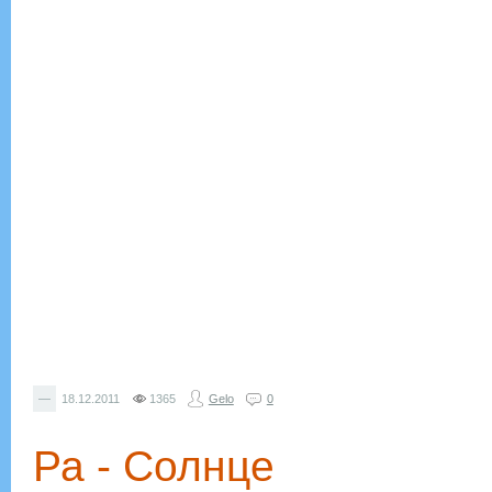
—
18.12.2011
1365
Gelo
0
Ра - Солнце