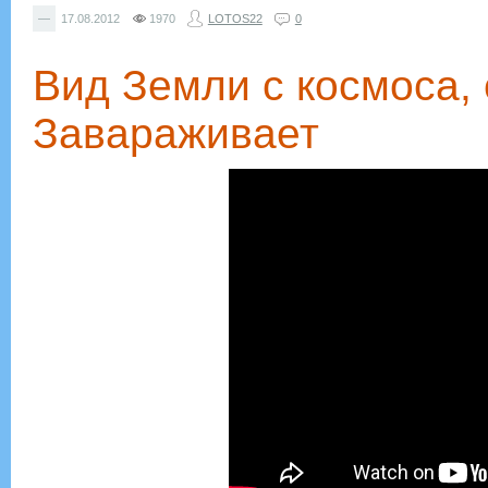
—
17.08.2012
1970
LOTOS22
0
Вид Земли с космоса,
Завараживает