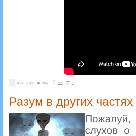
—
03.11.2013
1957
ara
0
Разум в других частях
Пожалуй,
слухов о 