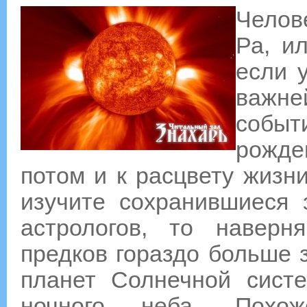
Челов
Ра, и
если у
важн
собы
рожде
потом и к расцвету жизн
изучите сохранившиеся 
астрологов, то наверн
предков гораздо больше 
планет Солнечной сист
ночного неба. Похож