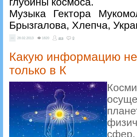
глубины космоса.
Музыка Гектора Мукомо
Брызгалова, Хлепча, Укра
—
28.02.2013
1820
ara
0
Какую информацию нел
только в К
Ко
осущ
план
физи
сфер.