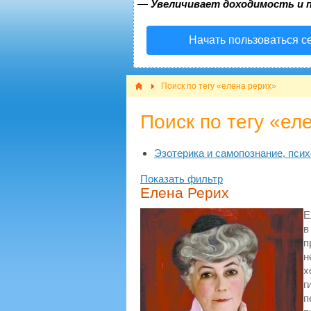
—
Увеличивает доходимость и 
Начать пользоваться с
Поиск по тегу «елена рерих»
Поиск по тегу «ел
Эзотерика и самопознание, псих
Показать фильтр
Елена Рерих
Е
в
п
н
х
г
п