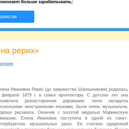
помогает больше зарабатывать;
ервисом
ена рерих»
ология
лена Ивановна Рерих (до замужества Шапошникова) родилась
 феврале 1879 г. в семье архитектора. С детских лет она
роявляла разносторонние дарования: легко овладела
есколькими иностранными языками, была очень музыкальна,
орошо рисовала. Окончив с золотой медалью Мариинскую
имназию, Елена Ивановна поступила в одной из санкт-
етербургских музыкальных школ. Ее считали одаренной