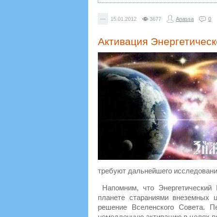
—
15.01.2012
3677
Anassa
0
Активация Энергетическ
требуют дальнейшего исследовани
Напомним, что Энергетический 
планете стараниями внеземных 
решение Вселенского Совета. П
немедленную активацию в целях 