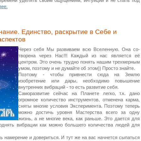
ремени уделять своим ощущениям, интуиции и не спать под
лее.
нание. Единство, раскрытие в Себе и
аспектов
Через себя Мы развиваем всю Вселенную. Она со-
творена через Нас!!! Каждый из нас является её
центром. Это очень трудно понять нашим трехмерным
умом, поэтому и не думайте об этом)) Просто знайте.
Поэтому - чтобы привнести сюда на Землю
изобретение или дары, необходимо повышение
внутренних вибраций - то есть развитие себя.
Саморазвитие сейчас на Планете легко, т.к. дано
огромное количество инструментов, отменена карма,
сняты многие условия Эксперимента. Поэтому теперь
можно достичь уровня Мастерства всего за одну
жизнь, а не многие века, как раньше. Это дается для
поднять вибрации как можно большего количества людей для
 намерение и довериться. И тут же на вас начнется сыпаться