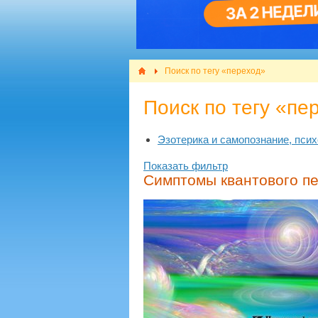
Поиск по тегу «переход»
Поиск по тегу «пе
Эзотерика и самопознание, псих
Показать фильтр
Симптомы квантового пе