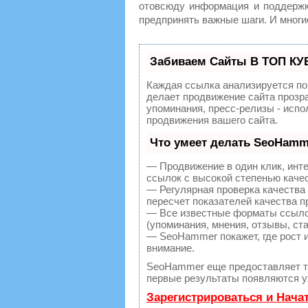
отовсюду информация и поддержка
предпринять важные шаги. И многи
Забиваем Сайты В ТОП КУ
Каждая ссылка анализируется по
делает продвижение сайта прозр
упоминания, пресс-релизы - исп
продвижения вашего сайта.
Что умеет делать SeoHamm
— Продвижение в один клик, инт
ссылок с высокой степенью каче
— Регулярная проверка качества
пересчет показателей качества п
— Все известные форматы ссылок
(упоминания, мнения, отзывы, ста
— SeoHammer покажет, где рост и
внимание.
SeoHammer еще предоставляет 
первые результаты появляются уж
Зарегистрироваться и Нача