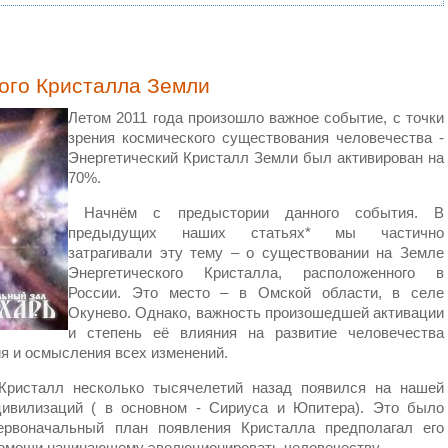
ого Кристалла Земли
Летом 2011 года произошло важное событие, с точки
зрения космического существования человечества -
Энергетический Кристалл Земли был активирован на
70%.
Начнём с предыстории данного события. В
предыдущих наших статьях* мы частично
затрагивали эту тему – о существовании на Земле
Энергетического Кристалла, расположенного в
России. Это место – в Омской области, в селе
Окунево. Однако, важность произошедшей активации
и степень её влияния на развитие человечества
я и осмысления всех изменений.
Кристалл несколько тысячелетий назад появился на нашей
цивилизаций ( в основном - Сириуса и Юпитера). Это было
ервоначальный план появления Кристалла предполагал его
помощи начинающему эволюционировать человечеству.