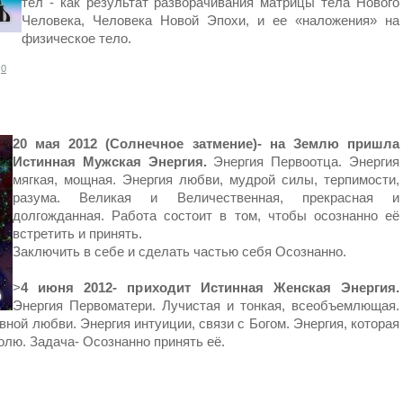
тел - как результат разворачивания матрицы тела Нового
Человека, Человека Новой Эпохи, и ее «наложения» на
физическое тело.
0
20 мая 2012 (Солнечное затмение)- на Землю пришла
Истинная Мужская Энергия.
Энергия Первоотца. Энергия
мягкая, мощная. Энергия любви, мудрой силы, терпимости,
разума. Великая и Величественная, прекрасная и
долгожданная. Работа состоит в том, чтобы осознанно её
встретить и принять.
Заключить в себе и сделать частью себя Осознанно.
>
4 июня 2012- приходит Истинная Женская Энергия.
Энергия Первоматери. Лучистая и тонкая, всеобъемлющая.
ной любви. Энергия интуиции, связи с Богом. Энергия, которая
олю. Задача- Осознанно принять её.