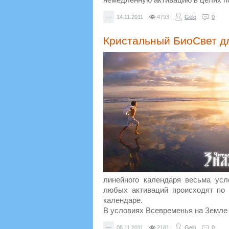
—
14.11.2011
4793
Gelo
0
Кристальный БиоСвет д
линейного календаря весьма усл
любых активаций происходят по м
календаре.
В условиях Всевременья на Земле в
—
08.11.2011
2181
Gelo
0