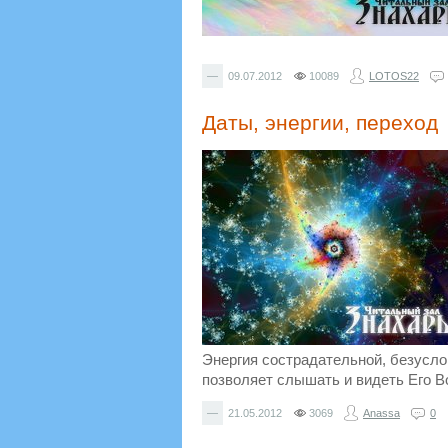
—
09.07.2012
10089
LOTOS22
Даты, энергии, переход
Энергия сострадательной, безуслов
позволяет слышать и видеть Его В
—
21.05.2012
3069
Anassa
0