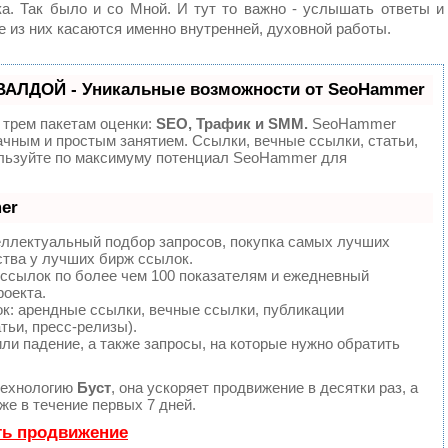
. Так было и со Мной. И тут то важно - услышать ответы и
е из них касаются именно внутренней, духовной работы.
ВАЛДОЙ - Уникальные возможности от SeoHammer
 трем пакетам оценки:
SEO, Трафик и SMM.
SeoHammer
ачным и простым занятием. Ссылки, вечные ссылки, статьи,
ользуйте по максимуму потенциал SeoHammer для
er
еллектуальный подбор запросов, покупка самых лучших
ства у лучших бирж ссылок.
 ссылок по более чем 100 показателям и ежедневный
роекта.
: арендные ссылки, вечные ссылки, публикации
тьи, пресс-релизы).
ли падение, а также запросы, на которые нужно обратить
технологию
Буст
, она ускоряет продвижение в десятки раз, а
е в течение первых 7 дней.
ть продвижение