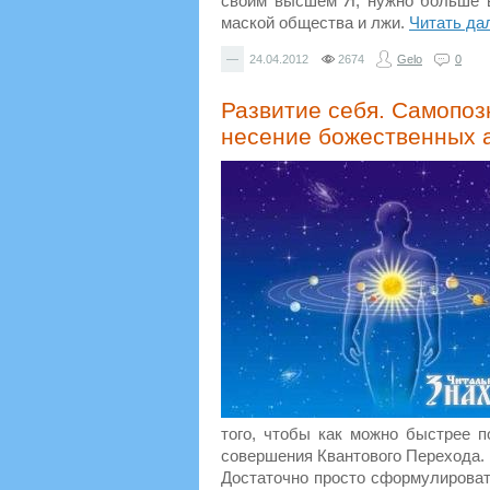
своим высшем Я, нужно больше в
маской общества и лжи.
Читать да
—
24.04.2012
2674
Gelo
0
Развитие себя. Самопоз
несение божественных 
того, чтобы как можно быстрее 
совершения Квантового Перехода.
Достаточно просто сформулировать