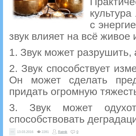
Практи
культура
с энергие
звук влияет на всё живое 
1. Звук может разрушить,
2. Звук способствует изм
Он может сделать пред
придать огромную тяжесть
3. Звук может одухо
способствовать деградаци
—
13.03.2016
2281
Ratnik
0