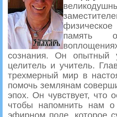
великодушн
заместител
физическое 
память о
воплощениях
сознания. Он опытный у
целитель и учитель. Гла
трехмерный мир в насто
помочь землянам соверши
эпох. Он чувствует, что 
чтобы напомнить нам 
эфирном поле, которое с