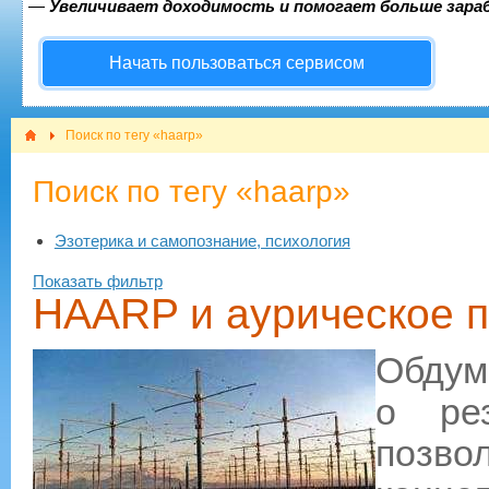
—
Увеличивает доходимость и помогает больше зар
Начать пользоваться сервисом
Поиск по тегу «haarp»
Поиск по тегу «haarp»
Эзотерика и самопознание, психология
Показать фильтр
HAARP и аурическое 
Обдума
о ре
позво