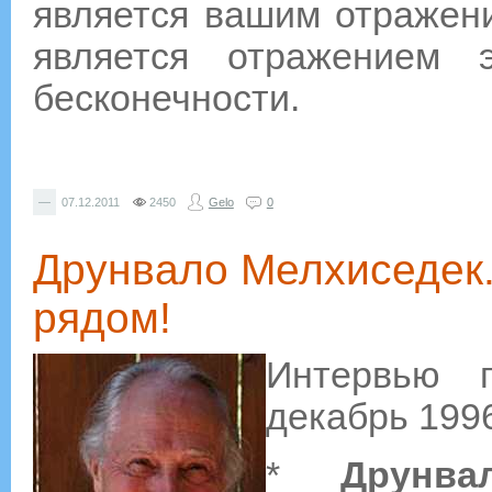
является вашим отражени
является отражением 
бесконечности.
—
07.12.2011
2450
Gelo
0
Друнвало Мелхиседек.
рядом!
Интервью г
декабрь 199
*
Друнва