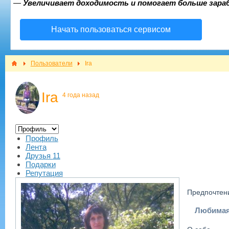
—
Увеличивает доходимость и помогает больше зар
Начать пользоваться сервисом
Пользователи
Ira
Ira
4 года назад
Профиль
Лента
Друзья
11
Подарки
Репутация
Предпочтен
Любимая