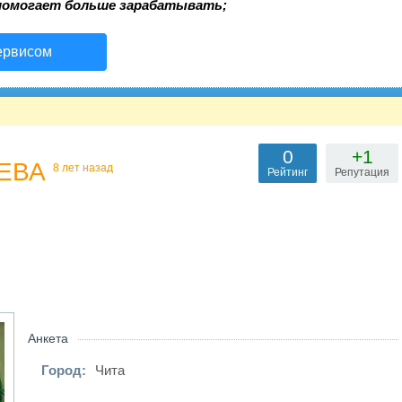
помогает больше зарабатывать;
ервисом
0
+1
ЕВА
8 лет назад
Рейтинг
Репутация
Анкета
Город:
Чита