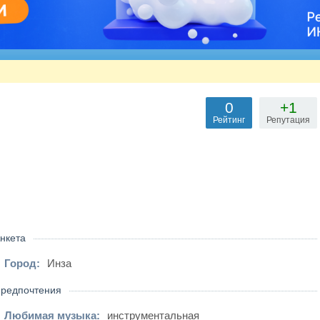
0
+1
Рейтинг
Репутация
нкета
Город:
Инза
редпочтения
Любимая музыка:
инструментальная