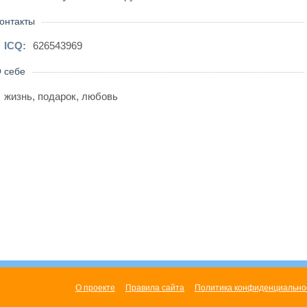
онтакты
ICQ:
626543969
 себе
жизнь, подарок, любовь
О проекте
Правила сайта
Политика конфиденциально