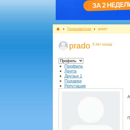
Пользователи
prado
prado
8 лет назад
Профиль
Лента
Друзья
1
Подарки
Репутация
А
П