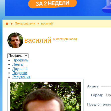
Пользователи
василий
василий
6 месяцев назад
Профиль
Лента
Друзья
5
Подарки
Репутация
Анкета
Город:
Ор
Предпочтения