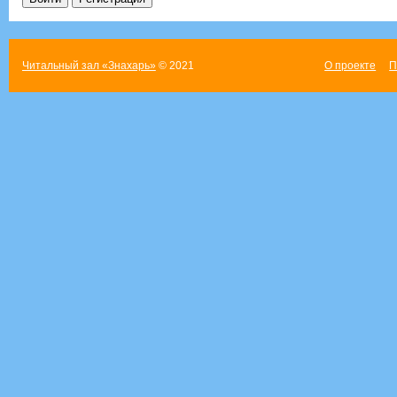
Читальный зал «Знахарь»
© 2021
О проекте
П