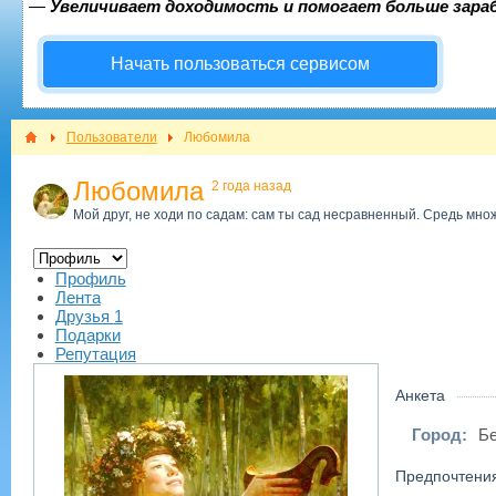
—
Увеличивает доходимость и помогает больше зар
Начать пользоваться сервисом
Пользователи
Любомила
Любомила
2 года назад
Мой друг, не ходи по садам: сам ты сад несравненный. Средь мно
Профиль
Лента
Друзья
1
Подарки
Репутация
Анкета
Город:
Б
Предпочтени