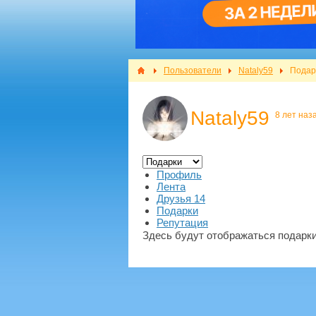
Пользователи
Nataly59
Подар
Nataly59
8 лет наз
Профиль
Лента
Друзья
14
Подарки
Репутация
Здесь будут отображаться подарки