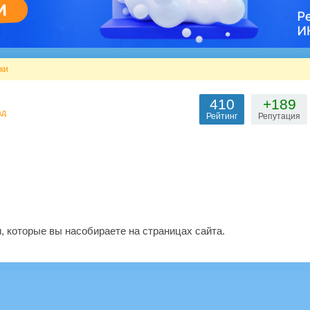
ки
410
+189
ад
Рейтинг
Репутация
, которые вы насобираете на страницах сайта.