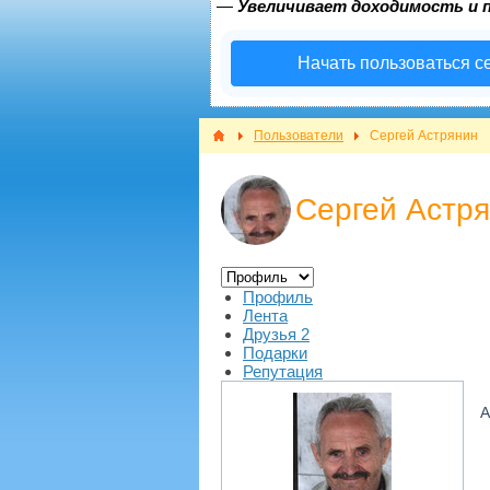
—
Увеличивает доходимость и 
Начать пользоваться с
Пользователи
Сергей Астрянин
Сергей Астр
Профиль
Лента
Друзья
2
Подарки
Репутация
А