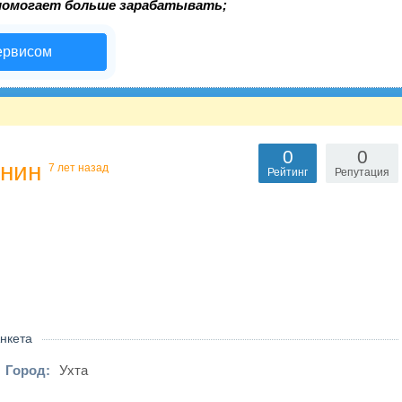
помогает больше зарабатывать;
ервисом
0
0
янин
7 лет назад
Рейтинг
Репутация
нкета
Город:
Ухта