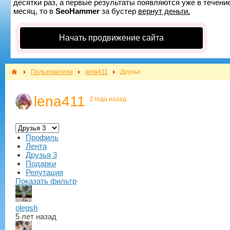
десятки раз, а первые результаты появляются уже в течение
месяц, то в
SeoHammer
за бустер
вернут деньги.
Начать продвижение сайта
Пользователи
lena411
Друзья
lena411
2 года назад
Профиль
Лента
Друзья
3
Подарки
Репутация
Показать фильтр
olegsh
5 лет назад