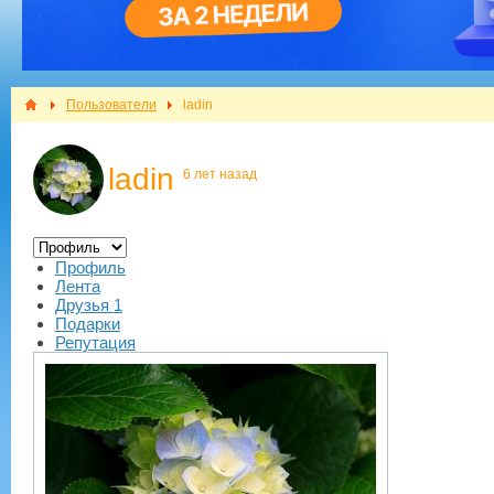
Пользователи
ladin
ladin
6 лет назад
Профиль
Лента
Друзья
1
Подарки
Репутация