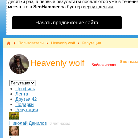
десятки раз, а первые результаты появляются уже в течение
месяц, то в
SeoHammer
за бустер
вернут деньги.
Начать продвижение сайта
Пользователи
Heavenly wolf
Репутация
Heavenly wolf
6 лет наз
Заблокирован
Профиль
Лента
Друзья
42
Подарки
Репутация
Николай Данилов
6 лет назад