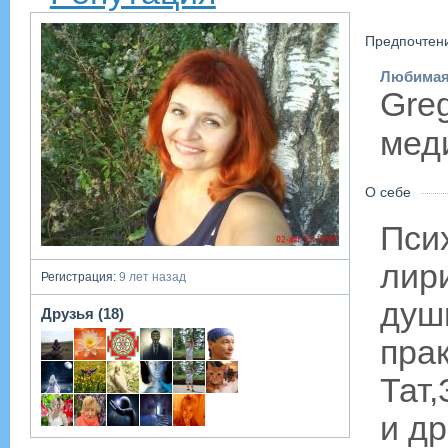
Предпочтен
Любимая
Gre
мед
О себе
Пси
лир
Регистрация:
9 лет назад
душ
Друзья (18)
пра
Тат
и др