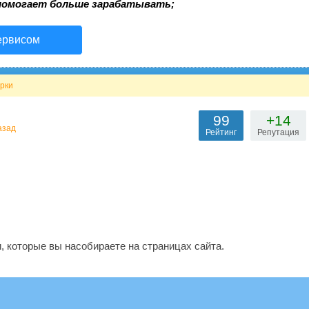
помогает больше зарабатывать;
ервисом
рки
99
+14
азад
Рейтинг
Репутация
, которые вы насобираете на страницах сайта.