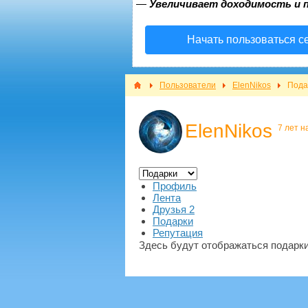
—
Увеличивает доходимость и 
Начать пользоваться с
Пользователи
ElenNikos
Пода
ElenNikos
7 лет н
Профиль
Лента
Друзья
2
Подарки
Репутация
Здесь будут отображаться подарки