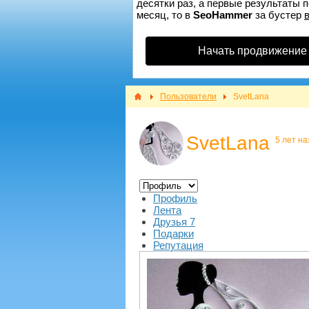
десятки раз, а первые результаты п
месяц, то в
SeoHammer
за бустер
Начать продвижение
Пользователи
SvetLana
SvetLana
5 лет на
Профиль
Лента
Друзья
7
Подарки
Репутация