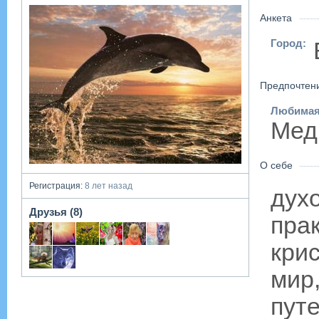
Анкета
Город:
Предпочтен
Любимая
Мед
О себе
Регистрация:
8 лет назад
дух
Друзья (8)
пра
кри
мир
пут