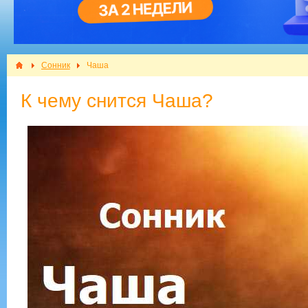
Сонник
Чаша
К чему снится Чаша?