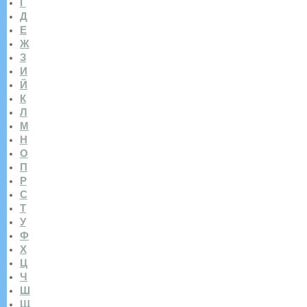
Г
Д
Е
Ж
З
И
Й
К
Л
М
Н
О
П
Р
С
Т
У
Ф
Х
Ц
Ч
Ш
Щ