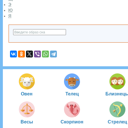
Э
Ю
Я
Овен
Телец
Близнец
Весы
Скорпион
Стрелец