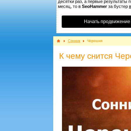
десятки раз, а первые результаты п
месяц, то в
SeoHammer
за бустер
Начать продвижение
Сонник
Черешня
К чему снится Че