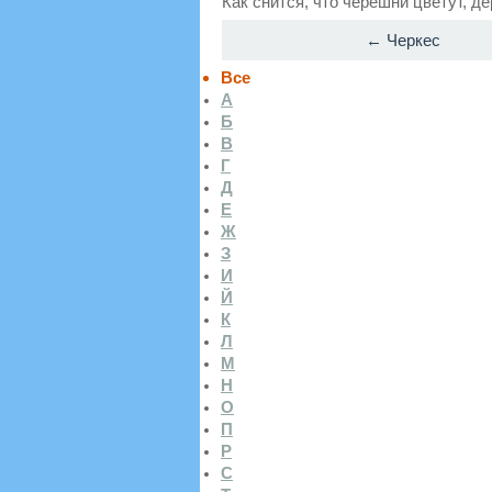
Как снится, что черешни цветут, д
← Черкес
Все
А
Б
В
Г
Д
Е
Ж
З
И
Й
К
Л
М
Н
О
П
Р
С