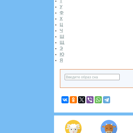
Т
У
Ф
Х
Ц
Ч
Ш
Щ
Э
Ю
Я