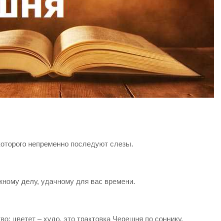
которого непременно последуют слезы.
жному делу, удачному для вас времени.
во; цветет – худо, это трактовка Черешня по соннику.