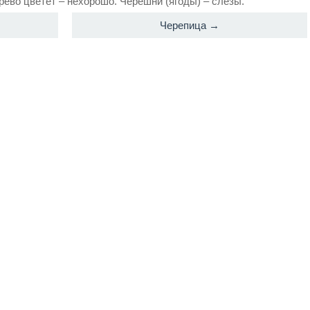
ерево цветет – нехорошо. Черешни (ягоды) – слезы.
Черепица →