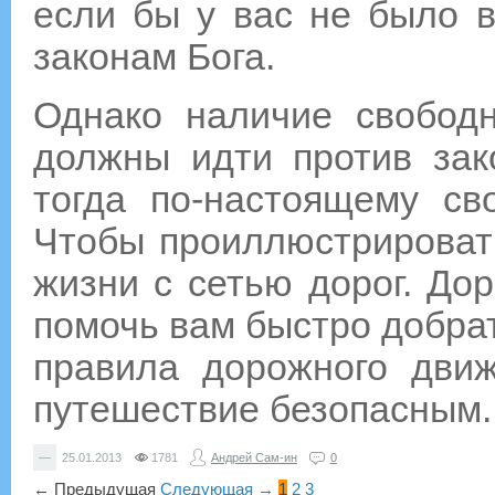
если бы у вас не было в
законам Бога.
Однако наличие свободн
должны идти против зак
тогда по-настоящему сво
Чтобы проиллюстрировать
жизни с сетью дорог. Дор
помочь вам быстро добрат
правила дорожного дви
путешествие безопасным.
—
25.01.2013
1781
Андрей Сам-ин
0
← Предыдущая
Следующая →
1
2
3