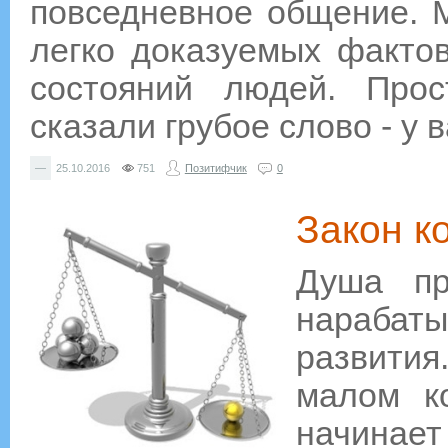
повседневное общение. М
легко доказуемых фактов
состояний людей. Прос
сказали грубое слово - у 
—
25.10.2016
751
Позитифчик
0
Закон к
Душа пр
нарабаты
развити
малом ко
начина