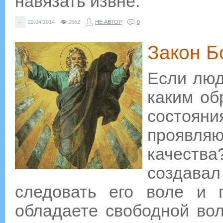
навязать извне.
—
22.04.2014
2562
НЕ АВТОР
0
Закон Б
Если люд
каким об
состоян
проявля
качества
создавал
следовать его воле и 
обладаете свободной вол