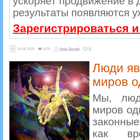
ускоряет продвижение в д
результаты появляются у
Зарегистрироваться и
—
18.05.2016
1476
Кора Лесная
0
Люди яв
миров 
Мы, люд
миров од
законные
как вр