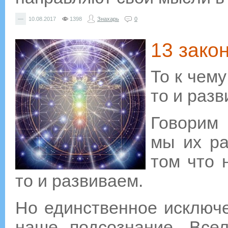
—
10.08.2017
1398
Знахарь
0
13 зако
То к чем
то и разв
Говорим 
мы их ра
том что 
то и развиваем.
Но единственное исключен
наше подсознание, Всел