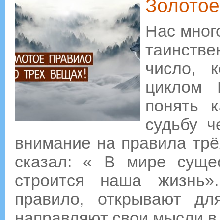
Золотое
Нас много
таинстве
число, 
циклом 
понять 
судьбу ч
внимание на правила трё
сказал: « В мире суще
строится наша жизнь»
правило, открывают дл
направляют свои мысли в