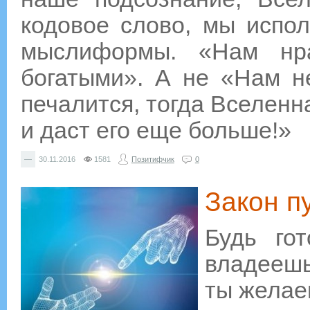
кодовое слово, мы испол
мыслиформы. «Нам нр
богатыми». А не «Нам н
печалится, тогда Вселенн
и даст его еще больше!»
—
30.11.2016
1581
Позитифчик
0
Закон п
Будь гот
владеешь
ты желае