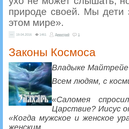
ухо не может слышать, н
природе своей. Мы дети 
этом мире».
—
19.04.2016
1461
Димитрий
1
Законы Космоса
Владыке Майтрейе
Всем людям, с кос
«Саломея спроси
Царствие? Иисус 
«Когда мужское и женское ур
женским.