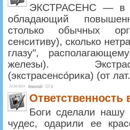
ЭКСТРАСЕНС — в эз
обладающий повышенн
столько обычных орг
сенситиву), сколько нетр
глазу", располагающе
железы). Экстра
(экстрасенсо́рика) (от лат.
22.04.2014
Димитрий
0
Ответственность
Боги сделали нашу
чудес, одарили ее крас