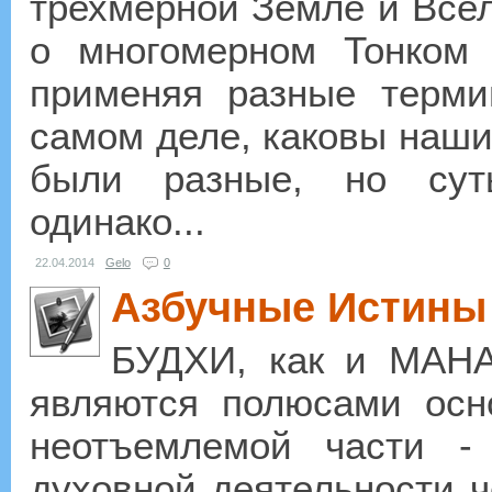
трехмерной Земле и Всел
о многомерном Тонком
применяя разные терми
самом деле, каковы наши
были разные, но сут
одинако...
22.04.2014
Gelo
0
Азбучные Истины
БУДХИ, как и МАНА
являются полюсами осн
неотъемлемой части -
духовной деятельности ч