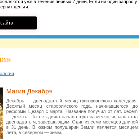
оявляются уже в течение первых 7 дней. Если ни один запрос у 
вернут деньги.
 сайта
ма»
ология
​Магия Декабря
Декабрь — двенадцатый месяц григорианского календаря.
Десятый месяц староримского года, начинавшегося до
реформы Цезаря с марта. Название получил от лат. decem
— десять. После сдвига начала года на месяц январь стал
двенадцатым, завершающим. Один из семи месяцев длиной
в 31 день. В южном полушарии Земли является месяцем
лета, в северном — зимы.