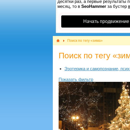
десятки раз, а первые результаты п
месяц, то в
SeoHammer
за бустер
Начать продвижение
Поиск по тегу «зима»
Поиск по тегу «зи
Эзотерика и самопознание, псих
Показать фильтр