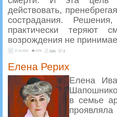
смерти. И эта цель 
действовать, пренебрега
сострадания. Решени
практически теряют с
возрождения не принимает
—
27.10.2011
3376
Gelo
0
Елена Рерих
Елена Ива
Шапошников
в семье ар
проявляла