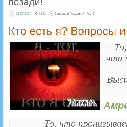
позади!
—
16.07.2014
1582
Северный Глашатый
0
Кто есть я? Вопросы и
То
что 
Высш
Амр
То, что пронизывае