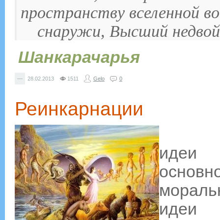
пространству вселенной вок
снаружи, Высший недвой
Шанкарачарья
—
28.02.2013
1511
Gelo
0
Реинкарнации
Отриц
идеи 
основн
мораль
иде