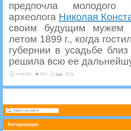
предпочла молодого 
археолога
Николая Конст
своим будущим мужем 
летом 1899 г., когда гост
губернии в усадьбе близ
решила всю ее дальнейшу
—
20.09.2011
7075
Gelo
0
Авторизация