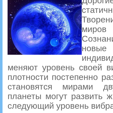
Дороги
стати
Творен
миров 
Сознан
новые
индиви
меняют уровень своей в
плотности постепенно ра
становятся мирами дв
планеты могут развить ж
следующий уровень вибр