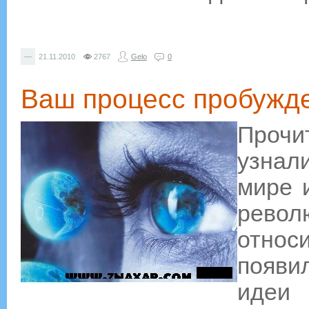
—
21.11.2010
2767
Gelo
0
Ваш процесс пробужде
Проч
узнал
мире 
револ
отно
появил
идеи 