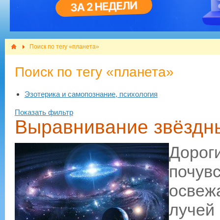
Поиск по тегу «планета»
Поиск по тегу «планета»
Эзотерика и самопознание, психология
Показать фильтр
Выравнивание звёздн
Доро
почу
освеж
лучей