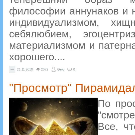
философии аннунаков и н
индивидуализмом, хищн
себялюбием, эгоцентри
материализмом и патерна
хорошего....
—
21.11.2010
2672
Gelo
0
"Просмотр" Пирамида
По про
"смотре
Все, ч