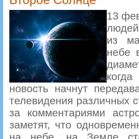
13 фе
людей 
из ма
небе 
диаме
когда
новость начнут передав
телевидения различных с
за комментариями астр
заметят, что одновремен
на небе, на Земле ст