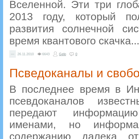
Вселенной. Эти три гло
2013 году, который п
развития солнечной си
время квантового скачка...
—
26.11.2010
6643
Gelo
0
Псведоканалы и своб
В последнее время в Ин
псевдоканалов извес
передают информацию
именами, но информ
содержанию далека о