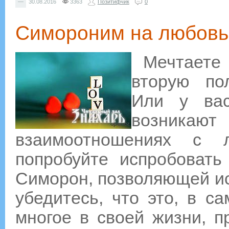
—
30.08.2016
3363
Позитифчик
0
Симороним на любовь
Мечтаете 
вторую по
Или у вас
возни
взаимоотношениях с 
попробуйте испробовать
Симорон, позволяющей ис
убедитесь, что это, в с
многое в своей жизни, п