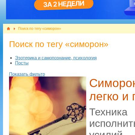
Поиск по тегу «симорон»
Поиск по тегу «симорон»
Эзотерика и самопознание, психология
Посты
Показать фильтр
Симорон
легко и
Техник
исполни
усилий