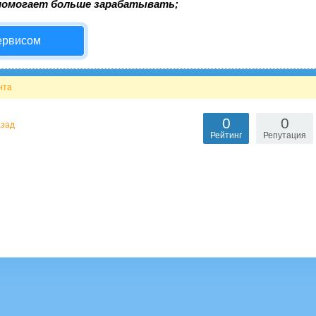
помогает больше зарабатывать;
ервисом
нта
0
0
азад
Рейтинг
Репутация