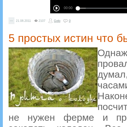
—
21.08.2011
2107
Gelo
0
5 простых истин что 
Одн
прова
думал
часам
Након
посчи
не нужен ферме и при