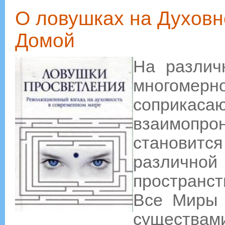
О ловушках на Духовн
Домой
На различ
многомер
соприка
взаимопр
становит
различн
пространст
Все Миры 
существам