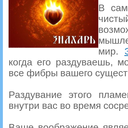
В сам
чисты
возм
мышле
мир.
когда его раздуваешь, м
все фибры вашего существ
Раздувание этого пламе
внутри вас во время соср
Ваше воображение являе