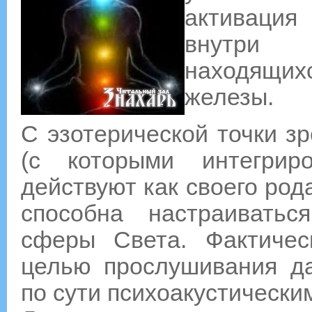
активация
внутри к
находящи
железы.
С эзотерической точки з
(с которыми интегрир
действуют как своего род
способна настраивать
сферы Света. Фактичес
целью прослушивания д
по сути психоакустически