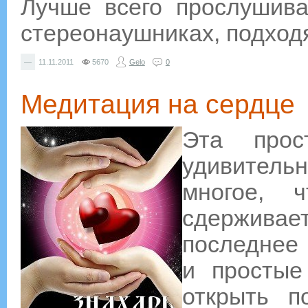
Лучше всего прослушива
стереонаушниках, подход
—
11.11.2011
5670
Gelo
0
Медитация на сердце
Эта прос
удивитель
многое, 
сдерживае
последнее 
и простые
открыть п