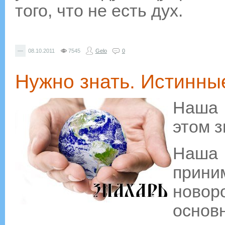
того, что не есть дух.
—
08.10.2011
7545
Gelo
0
Нужно знать. Истинны
Наша 
этом 
Наша
прин
новор
основ