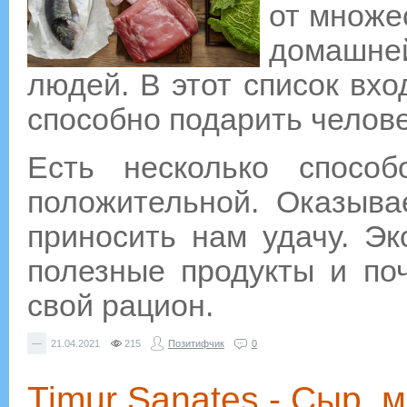
от множе
домашне
людей. В этот список вхо
способно подарить челове
Есть несколько способ
положительной. Оказыва
приносить нам удачу. Эк
полезные продукты и по
свой рацион.
—
21.04.2021
215
Позитифчик
0
Timur Sanates - Сыр, 