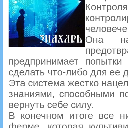
Контро
контр
человече
Она н
предотв
предпринимает попытки
сделать что-либо для ее 
Эта система жестко нацел
знаниями, способными п
вернуть себе силу.
В конечном итоге все ни
ферме, которая культив