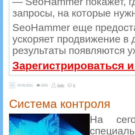
— SeoHammer покажет, гд
запросы, на которые нуж
SeoHammer еще предост
ускоряет продвижение в д
результаты появляются у
Зарегистрироваться и
—
18.09.2011
3062
Gelo
0
Система контроля
На сег
специаль