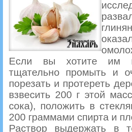
иссл
разв
глин
оказ
омоло
Если вы хотите им во
тщательно промыть и оч
порезать и протереть де
взвесить 200 г этой масс
сока), положить в стекля
200 граммами спирта и пл
Раствор выдержать в 