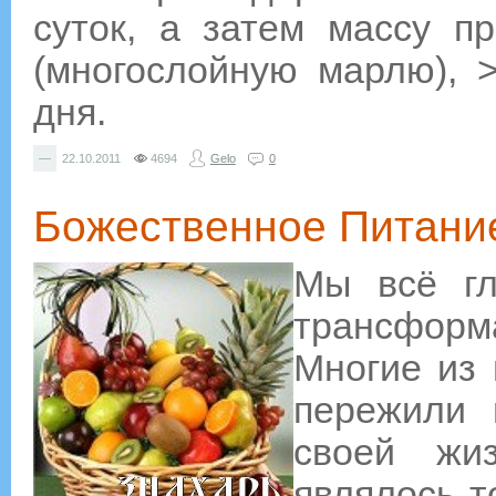
суток, а затем массу п
(многослойную марлю), 
дня.
—
22.10.2011
4694
Gelo
0
Божественное Питани
Мы всё гл
трансфор
Многие из 
пережили 
своей жи
являлось т