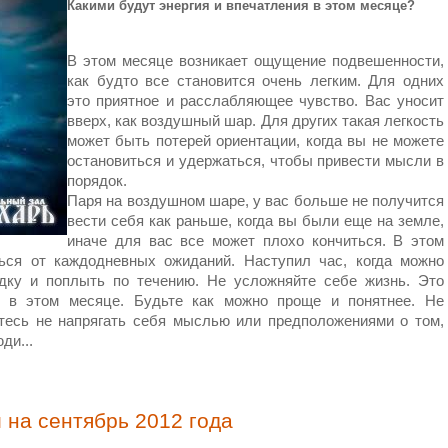
Какими будут энергия и впечатления в этом месяце?
В этом месяце возникает ощущение подвешенности,
как будто все становится очень легким. Для одних
это приятное и расслабляющее чувство. Вас уносит
вверх, как воздушный шар. Для других такая легкость
может быть потерей ориентации, когда вы не можете
остановиться и удержаться, чтобы привести мысли в
порядок.
Паря на воздушном шаре, у вас больше не получится
вести себя как раньше, когда вы были еще на земле,
иначе для вас все может плохо кончиться. В этом
ься от каждодневных ожиданий. Наступил час, когда можно
ядку и поплыть по течению. Не усложняйте себе жизнь. Это
 в этом месяце. Будьте как можно проще и понятнее. Не
тесь не напрягать себя мыслью или предположениями о том,
ди...
 на сентябрь 2012 года