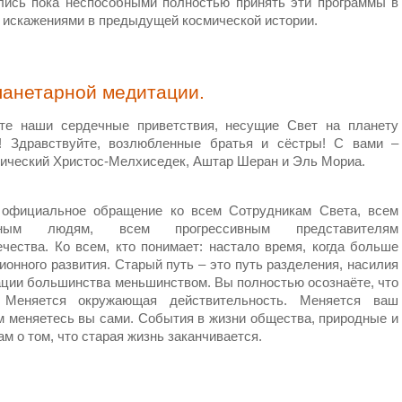
лись пока неспособными полностью принять эти программы в
т искажениями в предыдущей космической истории.
Планетарной медитации.
те наши сердечные приветствия, несущие Свет на планету
! Здравствуйте, возлюбленные братья и сёстры! С вами –
тический Христос-Мелхиседек, Аштар Шеран и Эль Мориа.
 официальное обращение ко всем Сотрудникам Света, всем
вным людям, всем прогрессивным представителям
чества. Ко всем, кто понимает: настало время, когда больше
онного развития. Старый путь – это путь разделения, насилия
тации большинства меньшинством. Вы полностью осознаёте, что
 Меняется окружающая действительность. Меняется ваш
м меняетесь вы сами. События в жизни общества, природные и
ам о том, что старая жизнь заканчивается.