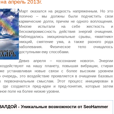
на апрель 2013г.
Март оказался на редкость напряженным. Но это
логично – мы должны были подчистить свои
кармические долги, причем не одного воплощения.
Многие испытали на себе жесткость и
бескомпромиссность действия энергий очищения.
Наблюдались эмоциональные срывы, «маятник»
эмоций, смятение ума, а также разного рода
заболевания. Физическое тело очищалось
доступными ему способами.
Девиз апреля – «осознание нового». Энергии
воздействуют на нашу планету, повышая вибрации, стирая
же устанавливая новые связи с более высоким уровнем
ю очередь, это воздействие проявляется в очищении базовых
 первоначальным смыслам. Этот процесс инициирован в
, где создаются пред-идеи и пред-понятия, которые затем
ое поле на более низкие уровни.
ВАЛДОЙ - Уникальные возможности от SeoHammer