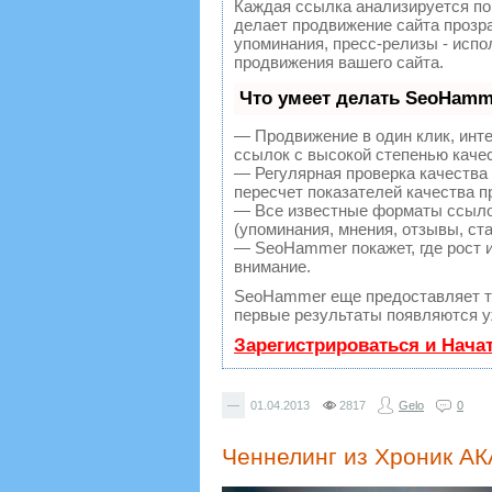
Каждая ссылка анализируется по
делает продвижение сайта прозр
упоминания, пресс-релизы - исп
продвижения вашего сайта.
Что умеет делать SeoHamm
— Продвижение в один клик, инт
ссылок с высокой степенью каче
— Регулярная проверка качества
пересчет показателей качества п
— Все известные форматы ссылок
(упоминания, мнения, отзывы, ста
— SeoHammer покажет, где рост и
внимание.
SeoHammer еще предоставляет 
первые результаты появляются уж
Зарегистрироваться и Нача
—
01.04.2013
2817
Gelo
0
Ченнелинг из Хроник АК