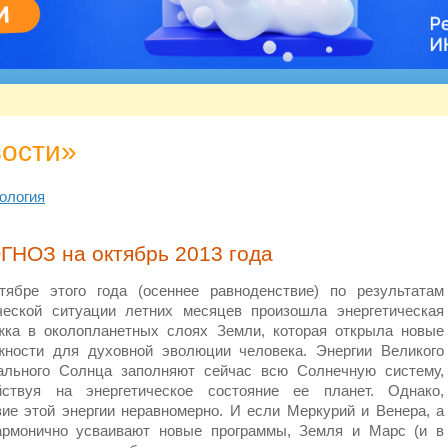
вости»
ология
ОЗ на октябрь 2013 года
тябре этого года (осеннее равноденствие) по результатам
ческой ситуации летних месяцев произошла энергетическая
жка в околопланетных слоях Земли, которая открыла новые
жности для духовной эволюции человека. Энергии Великого
ального Солнца заполняют сейчас всю Солнечную систему,
йствуя на энергетическое состояние ее планет. Однако,
вие этой энергии неравномерно. И если Меркурий и Венера, а
гармонично усваивают новые программы, Земля и Марс (и в