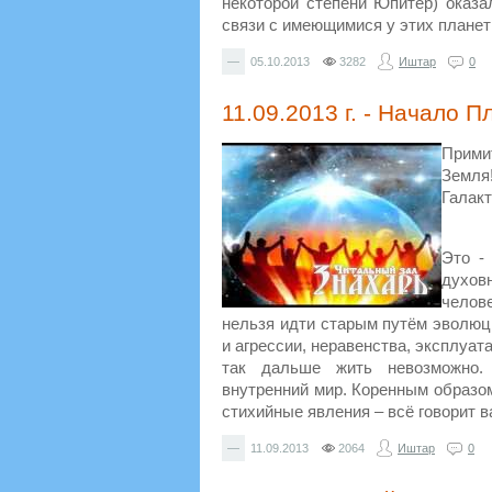
некоторой степени Юпитер) оказа
связи с имеющимися у этих плане
—
05.10.2013
3282
Иштар
0
11.09.2013 г. - Начало 
Прими
Земля
Галак
Это -
духо
челове
нельзя идти старым путём эволюци
и агрессии, неравенства, эксплуа
так дальше жить невозможно.
внутренний мир. Коренным образо
стихийные явления – всё говорит в
—
11.09.2013
2064
Иштар
0