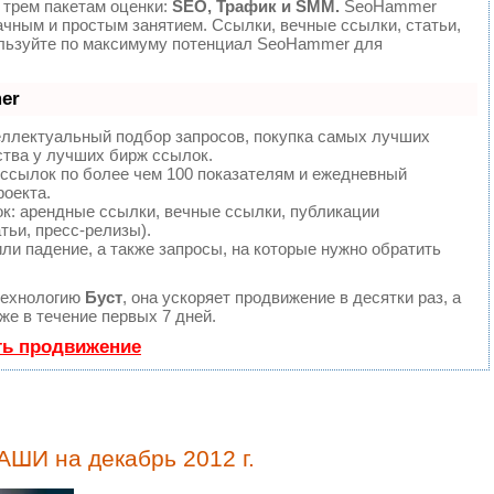
 трем пакетам оценки:
SEO, Трафик и SMM.
SeoHammer
ачным и простым занятием. Ссылки, вечные ссылки, статьи,
ользуйте по максимуму потенциал SeoHammer для
er
еллектуальный подбор запросов, покупка самых лучших
ства у лучших бирж ссылок.
 ссылок по более чем 100 показателям и ежедневный
роекта.
: арендные ссылки, вечные ссылки, публикации
тьи, пресс-релизы).
ли падение, а также запросы, на которые нужно обратить
технологию
Буст
, она ускоряет продвижение в десятки раз, а
е в течение первых 7 дней.
ть продвижение
АШИ на декабрь 2012 г.