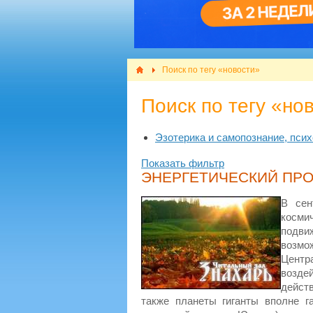
Поиск по тегу «новости»
Поиск по тегу «но
Эзотерика и самопознание, псих
Показать фильтр
ЭНЕРГЕТИЧЕСКИЙ ПРОГН
В сен
косми
подви
возмо
Центр
возде
дейст
также планеты гиганты вполне 