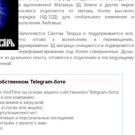
и вдохновенно! Матрица 3Д Земли и других миров
космоса отделяется от матриц более высокого
порядка (4Д-12Д) для глобального изменения и
излечения Любовью.
Заполняется Светом Творца и поддерживается всё,
что готово к вознесению и перемещению,
одновременно 3Д матрицы очищаются и подвергаются
переформатированию под более совершенные. Души,
и из дуального опыта, готовятся к отделению и последующему
енной.
обственном Telegram-боте
VisitTime на основе вашего собственного Telegram-бота:
та или компанию;
исанием и загрузкой;
услугах или акциях;
рту/кошелек/счет;
пповые и персональные посещения;
тзывы о визите к вам;
х.