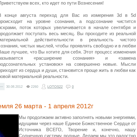
Приветствуем всех, кто идет по пути Вознесения!
В конце августа переход для Вас из измерения 3d в 5d
происходит на уровне сознания, а подсознание чистится
искрами, поток которых увеличивается в начале сентября и
продолжает поступать весь месяц. Вы проходите из реальной
материальной действительности в реальность чистого
сознания, чистых мыслей, чтобы проявлять свободно и в любви
Ваше лучшее, что Вы хотите для себя. Этот процесс изменения
называется «расширение сознания» и «замена
подсознательных установок» на совершенно новые. Мысли
приходят из сердца и души, становится проще жить в любви как
новой материальной реальности.
—
30.08.2012
2260
LOTOS22
0
мля 26 марта - 1 апреля 2012г
Мы продолжаем активно заполнять новыми энергиями,
идущими через наше Единое Божественное Сердце от
Источника ВСЕГО, Творение и, конечно, нашу
Солнечную систему, родные. Делаем мы это радостно