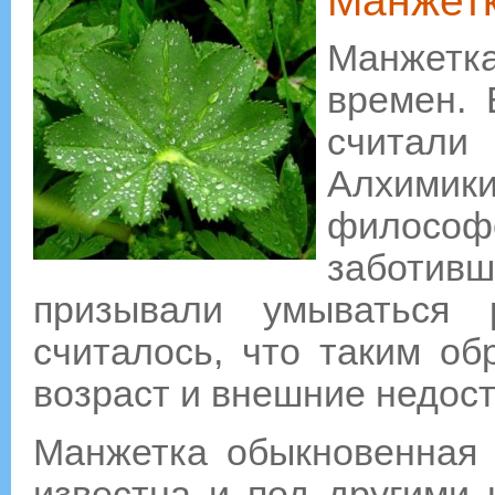
Манжет
Манжет
времен. 
считал
Алхими
философс
заботи
призывали умываться 
считалось, что таким об
возраст и внешние недост
Манжетка обыкновенная 
известна и под другими 