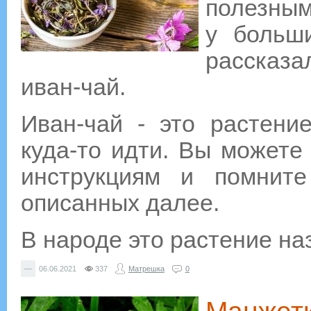
полезны
у больши
рассказ
иван-чай.
Иван-чай - это растени
куда-то идти. Вы можете
инструкциям и помните
описанных далее.
В народе это растение на
—
06.06.2021
337
Матрешка
0