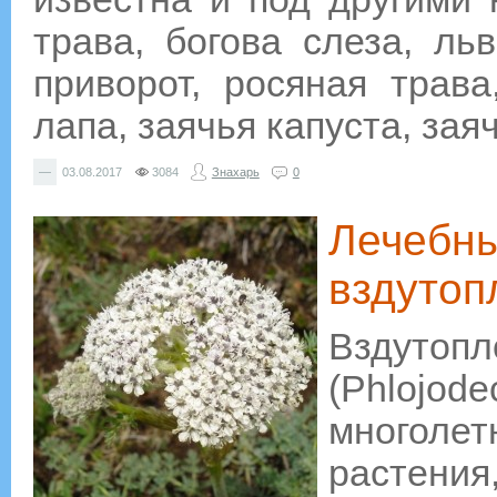
трава, богова слеза, ль
приворот, росяная трава
лапа, заячья капуста, зая
—
03.08.2017
3084
Знахарь
0
Лечебны
вздутоп
Вздут
(Phlojod
многоле
растения