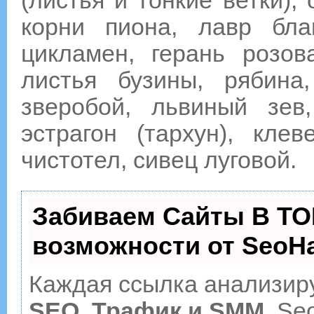
(листья и тонкие ветки),
корни пиона, лавр благ
цикламен, герань розов
листья бузины, рябина,
зверобой, львиный зев
эстрагон (тархун), клев
чистотел, сивец луговой.
Забиваем Сайты В ТО
возможности от Seo
Каждая ссылка анализиру
SEO, Трафик и SMM.
Seo