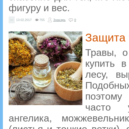
фигуру и вес.
—
13.02.2017
755
Знахарь
0
Защита
Травы, о
купить в
лесу, вы
Подобны
поэтому
часто 
ангелика, можжевельни