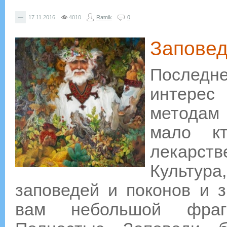
—
17.11.2016
4010
Ratnik
0
Заповед
Последн
интерес
методам
мало к
лекарств
Культура
заповедей и поконов и 
вам небольшой фрагм