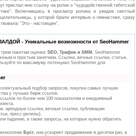
уг прислал мне ссылку на ролик о "чудодейственной тибетской
стике". Включившись в просмотр ролика и увидев светлый
целительницы, у которой брали интервью о гимнастике, сразу
твовала: "Это - настоящее".
ВАЛДОЙ - Уникальные возможности от SeoHammer
 трем пакетам оценки:
SEO, Трафик и SMM.
SeoHammer
ачным и простым занятием. Ссылки, вечные ссылки, статьи,
ользуйте по максимуму потенциал SeoHammer для
er
еллектуальный подбор запросов, покупка самых лучших
ства у лучших бирж ссылок.
 ссылок по более чем 100 показателям и ежедневный
роекта.
: арендные ссылки, вечные ссылки, публикации
тьи, пресс-релизы).
ли падение, а также запросы, на которые нужно обратить
технологию
Буст
, она ускоряет продвижение в десятки раз, а