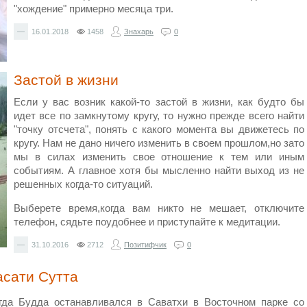
"хождение" примерно месяца три.
—
16.01.2018
1458
Знахарь
0
Застой в жизни
Если у вас возник какой-то застой в жизни, как будто бы
идет все по замкнутому кругу, то нужно прежде всего найти
"точку отсчета", понять с какого момента вы движетесь по
кругу. Нам не дано ничего изменить в своем прошлом,но зато
мы в силах изменить свое отношение к тем или иным
событиям. А главное хотя бы мысленно найти выход из не
решенных когда-то ситуаций.
Выберете время,когда вам никто не мешает, отключите
телефон, сядьте поудобнее и приступайте к медитации.
—
31.10.2016
2712
Позитифчик
0
асати Сутта
гда Будда останавливался в Саватхи в Восточном парке со