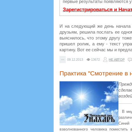
первые результаты появляются уж
Зарегистрироваться и Нача
И на следующий же день начала о
друзьям, решила послать ее одно
выяснилось, что этому другу тоже
пришел ролик, а ему - текст упр
картину. Вот ее сейчас мы и пред
—
09.12.2013
13672
НЕ АВТОР
Практика "Смотрение в 
Прежд
сдела
возде
В мед
различ
Синий 
взволнованного человека поместить 