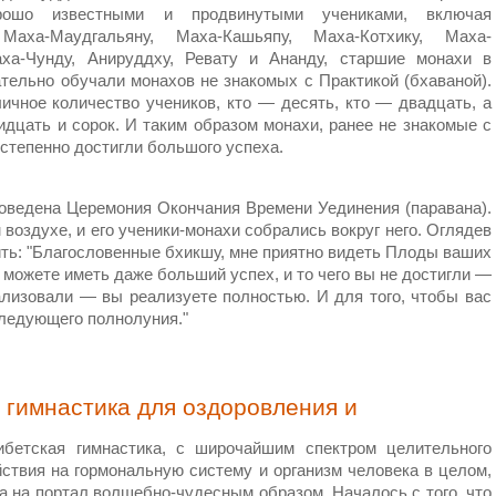
рошо известными и продвинутыми учениками, включая
Маха-Маудгальяну, Маха-Кашьяпу, Маха-Котхику, Маха-
аха-Чунду, Анируддху, Ревату и Ананду, старшие монахи в
тельно обучали монахов не знакомых с Практикой (бхаваной).
ичное количество учеников, кто — десять, кто — двадцать, а
идцать и сорок. И таким образом монахи, ранее не знакомые с
остепенно достигли большого успеха.
оведена Церемония Окончания Времени Уединения (паравана).
воздухе, и его ученики-монахи собрались вокруг него. Оглядев
ить: "Благословенные бхикшу, мне приятно видеть Плоды ваших
ы можете иметь даже больший успех, и то чего вы не достигли —
еализовали — вы реализуете полностью. И для того, чтобы вас
следующего полнолуния."
 гимнастика для оздоровления и
ибетская гимнастика, с широчайшим спектром целительного
ствия на гормональную систему и организм человека в целом,
 на портал волшебно-чудесным образом. Началось с того, что