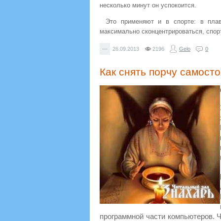
несколько минут он успокоится.
Это применяют и в спорте: в плав
максимально сконцентрироваться, спор
—
26.09.2013
2196
Gelo
0
Как снять порчу самост
программной части компьютеров. 