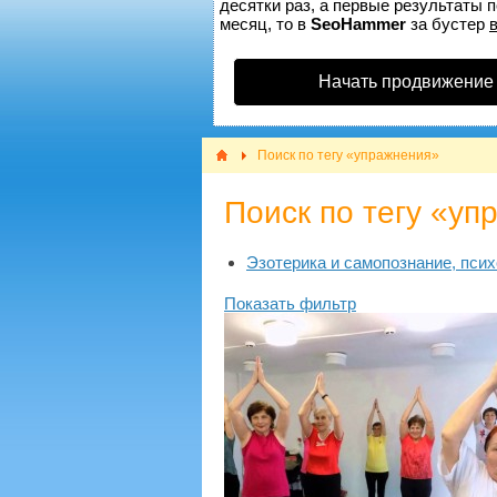
десятки раз, а первые результаты п
месяц, то в
SeoHammer
за бустер
Начать продвижение
Поиск по тегу «упражнения»
Поиск по тегу «уп
Эзотерика и самопознание, псих
Показать фильтр