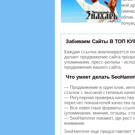
мой др
гимна
облик 
почувс
Забиваем Сайты В ТОП КУ
Каждая ссылка анализируется по
делает продвижение сайта прозр
упоминания, пресс-релизы - исп
продвижения вашего сайта.
Что умеет делать SeoHamm
— Продвижение в один клик, инт
ссылок с высокой степенью каче
— Регулярная проверка качества
пересчет показателей качества п
— Все известные форматы ссылок
(упоминания, мнения, отзывы, ста
— SeoHammer покажет, где рост и
внимание.
SeoHammer еще предоставляет 