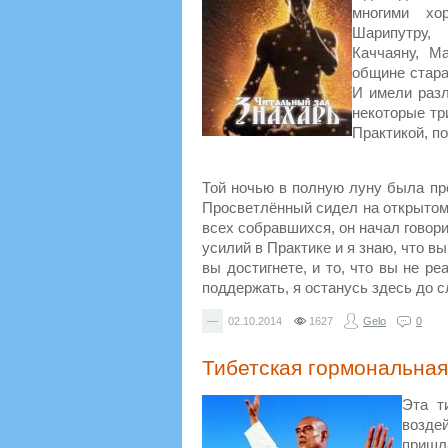
многими хо
Шарипутру, 
Каччаяну, М
общине стара
И имели разл
некоторые тр
Практикой, п
Той ночью в полную луну была пр
Просветлённый сидел на открытом 
всех собравшихся, он начал говор
усилий в Практике и я знаю, что в
вы достигнете, и то, что вы не р
поддержать, я останусь здесь до 
—
02.10.2014
1627
Gelo
0
Тибетская гормональная
Эта т
воздей
пришла