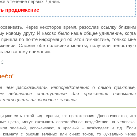
е в течение первых 7 дней.
ть продвижение
сваивать. Через некоторое время, разослав ссылку близким
му новому другу. И каково было наше общее удивление, когда
 пришла по почте информация об этой гимнастике, только мне
ажнений. Сложив обе половинки монеты, получили целостную
лагаем вашему вниманию.
0
небо"
е чем рассказывать непосредственно о самой практике,
ем небольшое отступление для прояснения понимания
йствия цвета на здоровье человека.
ицине есть такой вид терапии, как цветотерапия. Давно известно, что
ные цвета, могут оказывать определённое воздействие на человека.
или зелёный, успокаивают, а красный – возбуждает и т.д. Если
в комнату с обоями зелёных или синих тонов, то буквально через