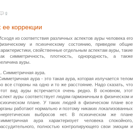
0
х ее коррекции
Исходя из соответствия различных аспектов ауры человека его
физическому и психическому состоянию, приведем общие
характеристики, свойственные отдельным аспектам ауры, такие
как симметричность, плотность, однородность, а также
величина ауры.
1. Симметричная аура.
Симметричная аура - это такая аура, которая излучается телом
во все стороны на одно и то же расстояние. Надо сказать, что
этот вид ауры встречается очень редко. В основном, этот
аспект ауры соответствует людям гармоничным в физическом и
психическом плане. У таких людей в физическом плане все
органы работают нормально и поэтому никаких локализованных
энергетических выбросов нет. В психическом же плане
симметричная аура характеризует человека спокойного,
рассудительного, полностью контролирующего свои эмоции и