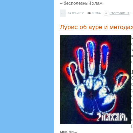
– бесполезный хлам.
—
14.09.2012
10364
Charmante_K
Лурис об ауре и метода
мысли...