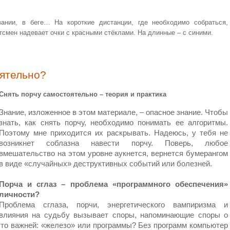
ании, в беге… На короткие дистанции, где необходимо собраться,
тсмен надевает очки с красными стёклами. На длинные – с синими.
оятельно?
Снять порчу самостоятельно – теория и практика
Знание, изложенное в этом материале, – опасное знание. Чтобы
знать, как снять порчу, необходимо понимать ее алгоритмы.
Поэтому мне приходится их раскрывать. Надеюсь, у тебя не
возникнет соблазна навести порчу. Поверь, любое
вмешательство на этом уровне аукнется, вернется бумерангом
в виде «случайных» деструктивных событий или болезней.
Порча и сглаз – проблема «программного обеспечения»
личности?
Проблема сглаза, порчи, энергетического вампиризма и
влияния на судьбу вызывает споры, напоминающие споры о
Что важней: «железо» или программы? Без программ компьютер