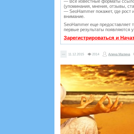
— Все известные форматы ссылок
(упоминания, мнения, отзывы, ста
— SeoHammer покажет, где рост и
внимание.
SeoHammer еще предоставляет 
первые результаты появляются уж
Зарегистрироваться и Нача
—
11.12.2015
2014
Алина Малина