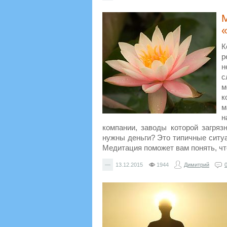
К
р
н
с
м
к
м
н
компании, заводы которой загряз
нужны деньги? Это типичные ситу
Медитация поможет вам понять, чт
—
13.12.2015
1944
Димитрий