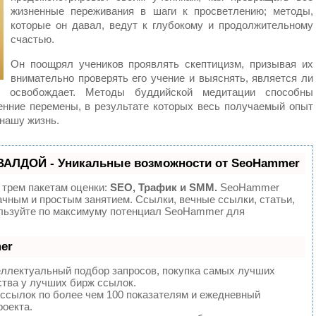
жизненные переживания в шаги к просветлению; методы,
которые он давал, ведут к глубокому и продолжительному
счастью.
Он поощрял учеников проявлять скептицизм, призывая их
внимательно проверять его учение и выяснять, является ли
у освобождает. Методы буддийской медитации способны
енние перемены, в результате которых весь получаемый опыт
 нашу жизнь.
ВАЛДОЙ - Уникальные возможности от SeoHammer
 трем пакетам оценки:
SEO, Трафик и SMM.
SeoHammer
ачным и простым занятием. Ссылки, вечные ссылки, статьи,
ользуйте по максимуму потенциал SeoHammer для
er
еллектуальный подбор запросов, покупка самых лучших
ства у лучших бирж ссылок.
 ссылок по более чем 100 показателям и ежедневный
роекта.