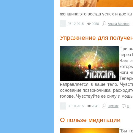
женщина это всегда успех и достат
—
07.12.2015
2050
Алина Малина
Упражнение для получен
При вы
через 
Вам э
котор
ноги н
Теперь
направляется в ваше тело. Чувств
основание позвоночника, расходитс
голове. Чувствуйте ее силу и мощь
—
08.10.2015
2841
Путник
0
О пользе медитации
"Вы т