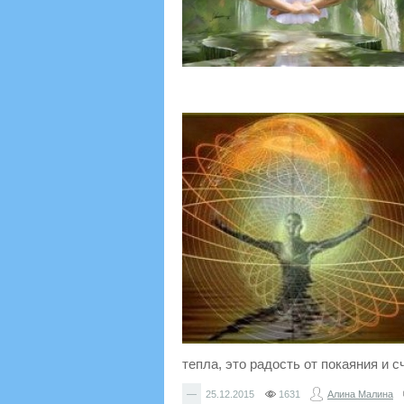
тепла, это радость от покаяния и 
—
25.12.2015
1631
Алина Малина