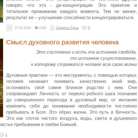
говорят, что это - де-концентрация. Это принятие и
тотальное проживание каждого момента. Тем не менее,
результат ее – улучшение способности концентрироваться.
—
17.02.2016
2382
Секреты Силы
0
Смысл духовного развития человека
Э
то состояние и есть та истинная свобода,
то истинное существование,
к которому стремится человек всю свою жизни
Духовные практики — это инструменты, с помощью которых
человек начинает понимать качественно иной мир,
осознавать своё самое близкое родство с ним. Они
сопровождают Личность от первого робкого шага познания
до совершенного перехода в духовный мир, от желания
изменить себя до понимания необходимости постоянно
пребывать в Боге. Это образ жизни. Это путь в Вечность.
Это как глоток чистого воздуха, воды, света и душевного
счастье пребывания в любви Божьей.
1