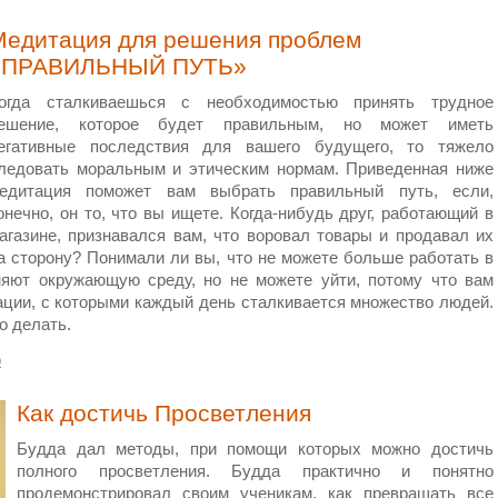
Медитация для решения проблем
«ПРАВИЛЬНЫЙ ПУТЬ»
огда сталкиваешься с необходимостью принять трудное
ешение, которое будет правильным, но может иметь
егативные последствия для вашего будущего, то тяжело
ледовать моральным и этическим нормам. Приведенная ниже
едитация поможет вам выбрать правильный путь, если,
онечно, он то, что вы ищете. Когда-нибудь друг, работающий в
агазине, признавался вам, что воровал товары и продавал их
а сторону? Понимали ли вы, что не можете больше работать в
няют окружающую среду, но не можете уйти, потому что вам
ации, с которыми каждый день сталкивается множество людей.
о делать.
0
Как достичь Просветления
Будда дал методы, при помощи которых можно достичь
полного просветления. Будда практично и понятно
продемонстрировал своим ученикам, как превращать все