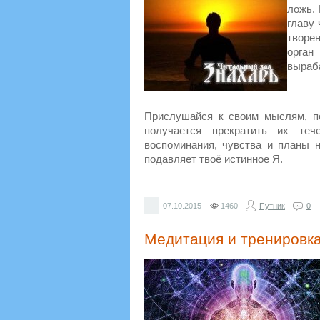
ложь. 
главу
творе
орган
выраб
Прислушайся к своим мыслям, по
получается прекратить их теч
воспоминания, чувства и планы 
подавляет твоё истинное Я.
—
07.10.2015
1460
Путник
0
Медитация и тренировк