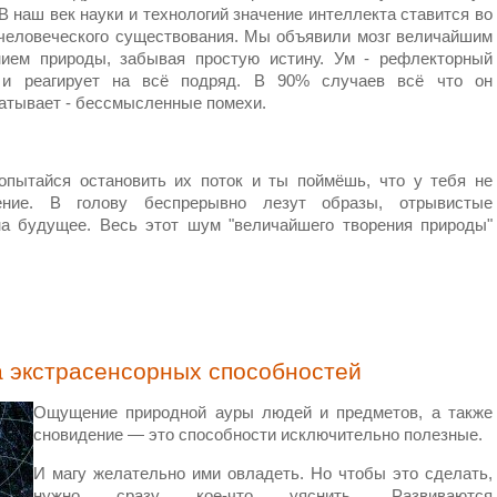
В наш век науки и технологий значение интеллекта ставится во
 человеческого существования. Мы объявили мозг величайшим
нием природы, забывая простую истину. Ум - рефлекторный
 и реагирует на всё подряд. В 90% случаев всё что он
атывает - бессмысленные помехи.
пытайся остановить их поток и ты поймёшь, что у тебя не
ение. В голову беспрерывно лезут образы, отрывистые
на будущее. Весь этот шум "величайшего творения природы"
а экстрасенсорных способностей
Ощущение природной ауры людей и предметов, а также
сновидение — это способности исключительно полезные.
И магу желательно ими овладеть. Но чтобы это сделать,
нужно сразу кое-что уяснить. Развиваются