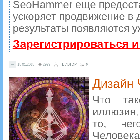
SeoHammer еще предост
ускоряет продвижение в д
результаты появляются у
Зарегистрироваться и
—
15.01.2015
2999
НЕ АВТОР
0
Дизайн 
Что так
иллюзия,
то, че
Человека