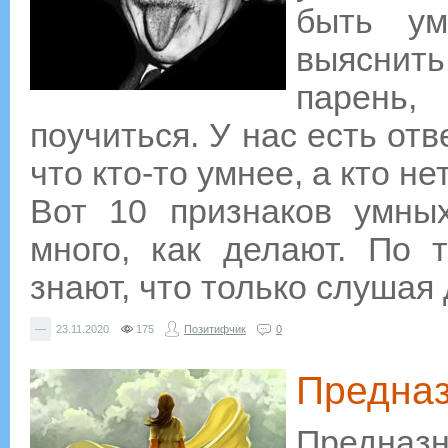
быть ум
выяснит
парень
поучиться. У нас есть отв
что кто-то умнее, а кто нет
Вот 10 признаков умны
много, как делают. По 
знают, что только слушая 
—
23.11.2020
175
Позитифчик
0
Предназ
Предназ