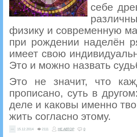
себе дре
различны
физику и современную ма
при рождении наделён р
имеет свою индивидуальну
Это и можно назвать судь
Это не значит, что ка
прописано, суть в другом
деле и каковы именно тво
жить согласно этому.
—
15.12.2014
2111
НЕ АВТОР
0