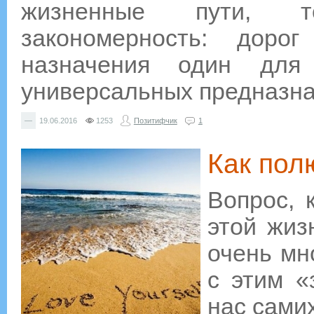
жизненные пути, т
закономерность: доро
назначения один для
универсальных предназна
—
19.06.2016
1253
Позитифчик
1
Как пол
Вопрос, 
этой жизн
очень мн
с этим «
нас сами