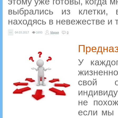
этому уже готовы, когда 
выбрались из клетки, 
находясь в невежестве и 
—
04.03.2017
1693
Мария
0
Предназ
У каждо
жизненно
свой о
индивиду
не похож
если мы 