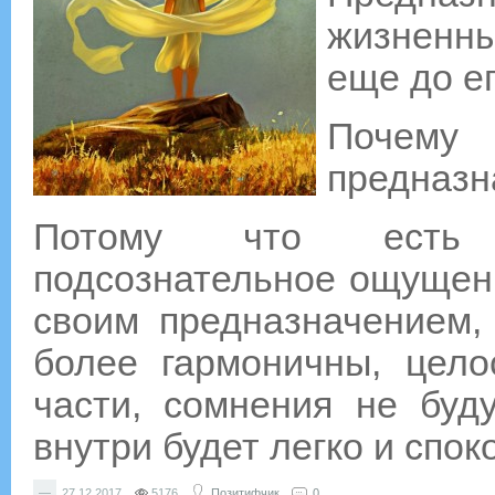
жизненны
еще до е
Поче
предназн
Потому что есть 
подсознательное ощущени
своим предназначением,
более гармоничны, цело
части, сомнения не буд
внутри будет легко и спок
—
27.12.2017
5176
Позитифчик
0