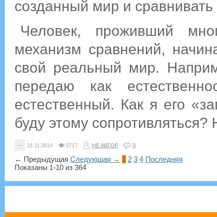
созданный мир и сравнивать 
Человек, проживший мн
механизм сравнений, начин
свой реальный мир. Наприм
передаю как естественн
естественный. Как я его «за
буду этому сопротивляться? 
—
21.11.2014
2717
НЕ АВТОР
0
← Предыдущая
Следующая →
1
2
3
4
Последняя
Показаны 1-10 из 364