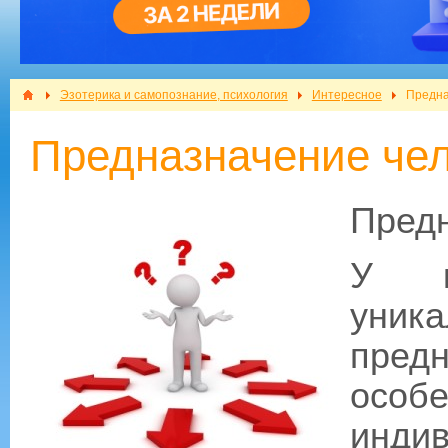
Эзотерика и самопознание, психология
Интересное
Предна
Предназначение че
Предн
У к
уни
пред
осо
инди