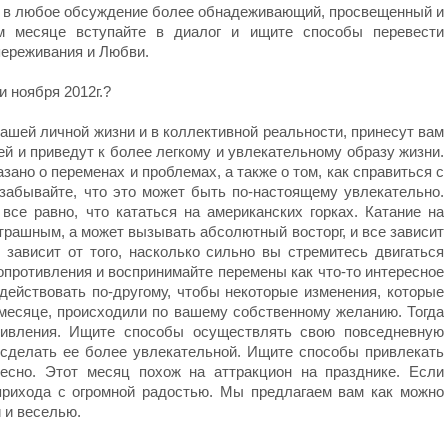
и в любое обсуждение более обнадеживающий, просвещенный и
м месяце вступайте в диалог и ищите способы перевести
переживания и Любви.
и ноября 2012г.?
ашей личной жизни и в коллективной реальности, принесут вам
й и приведут к более легкому и увлекательному образу жизни.
азано о переменах и проблемах, а также о том, как справиться с
забывайте, что это может быть по-настоящему увлекательно.
все равно, что кататься на американских горках. Катание на
трашным, а может вызывать абсолютный восторг, и все зависит
 зависит от того, насколько сильно вы стремитесь двигаться
опротивления и воспринимайте перемены как что-то интересное
действовать по-другому, чтобы некоторые изменения, которые
 месяце, происходили по вашему собственному желанию. Тогда
отивления. Ищите способы осуществлять свою повседневную
, сделать ее более увлекательной. Ищите способы привлекать
есно. Этот месяц похож на аттракцион на празднике. Если
прихода с огромной радостью. Мы предлагаем вам как можно
 и веселью.