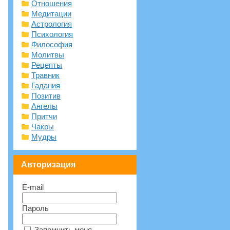
Отношения
Медитации
Астрология
Психология
Философия
Молитвы
Рецепты
Травник
Гадания
Позитив
Ангелы
Притчи
Чакры
Мудры
Авторизация
E-mail
Пароль
Запомнить меня