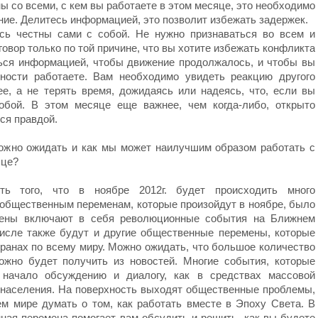
ы со всеми, с кем вы работаете в этом месяце, это необходимо
ние. Делитесь информацией, это позволит избежать задержек.
сь честны сами с собой. Не нужно признаваться во всем и
говор только по той причине, что вы хотите избежать конфликта
ься информацией, чтобы движение продолжалось, и чтобы вы
ности работаете. Вам необходимо увидеть реакцию другого
ее, а не терять время, дожидаясь или надеясь, что, если вы
обой. В этом месяце еще важнее, чем когда-либо, открыто
ся правдой.
ожно ожидать и как мы может наилучшим образом работать с
яце?
ть того, что в ноябре 2012г. будет происходить много
общественным переменам, которые произойдут в ноябре, было
мены включают в себя революционные события на Ближнем
исле также будут и другие общественные перемены, которые
ранах по всему миру. Можно ожидать, что большое количество
жно будет получить из новостей. Многие события, которые
 начало обсуждению и диалогу, как в средствах массовой
и населения. На поверхность выходят общественные проблемы,
м мире думать о том, как работать вместе в Эпоху Света. В
ная перемена помогает вам обсудить и решить, как вы будете