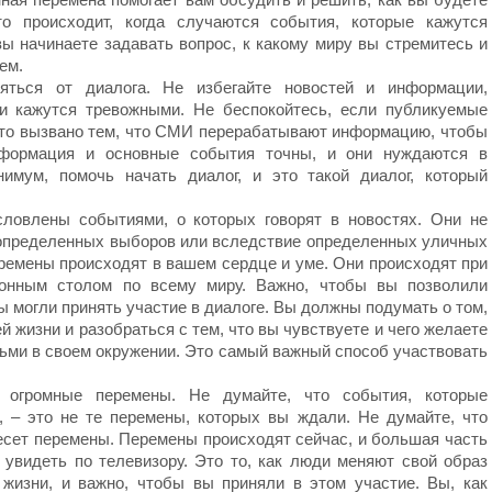
о происходит, когда случаются события, которые кажутся
ы начинаете задавать вопрос, к какому миру вы стремитесь и
ем.
яться от диалога. Не избегайте новостей и информации,
и кажутся тревожными. Не беспокойтесь, если публикуемые
то вызвано тем, что СМИ перерабатывают информацию, чтобы
нформация и основные события точны, и они нуждаются в
имум, помочь начать диалог, и это такой диалог, который
ловлены событиями, о которых говорят в новостях. Они не
о определенных выборов или вследствие определенных уличных
ремены происходят в вашем сердце и уме. Они происходят при
онным столом по всему миру. Важно, чтобы вы позволили
ы могли принять участие в диалоге. Вы должны подумать о том,
й жизни и разобраться с тем, что вы чувствуете и чего желаете
дьми в своем окружении. Это самый важный способ участвовать
 огромные перемены. Не думайте, что события, которые
 – это не те перемены, которых вы ждали. Не думайте, что
несет перемены. Перемены происходят сейчас, и большая часть
 увидеть по телевизору. Это то, как люди меняют свой образ
жизни, и важно, чтобы вы приняли в этом участие. Вы, как