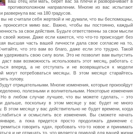
ваш отец или мать, берет вас за плечи и разворачивает в
противоположном направлении. Многие из вас испытают
и развернула вас на 180 градусов.
 вы не считали себя жертвой и не думали, что вы беспомощны,
ь проносится мимо вас. Важно, чтобы вы постоянно, каждый
венность за свои действия. Будьте ответственны за свои мысли
в своей жизни. Даже если кажется, что что-то происходит без
екая высшая часть вашей личности дала свое согласие на то,
читайте, что это вам во благо, даже если это трудно. Такой
м удерживать свою силу воли. Это не позволит вам выпустить
 даст вам возможность использовать этот месяц, работать с
ться вперед, а не отступать и не возвращаться к модели
ой могут потребоваться месяцы. В этом месяце старайтесь
ять голову.
будут отрицательными. Многие изменения, которые произойдут
пределенно, полезными и волнительными. Некоторые изменения
 Но в любом случае лучшее, что вы можете сделать, – это
ми дальше, поскольку в этом месяце у вас будет не много
 В этом месяце у вас действительно не будет времени, когда
сслабиться и осмыслить все изменения. Вы сможете начать
январе, а пока придется просто продолжать движение с
тремиться говорить «да», пробовать что-то новое и принимать
ляться и не отрицать то, что является правдой для вашей жизни