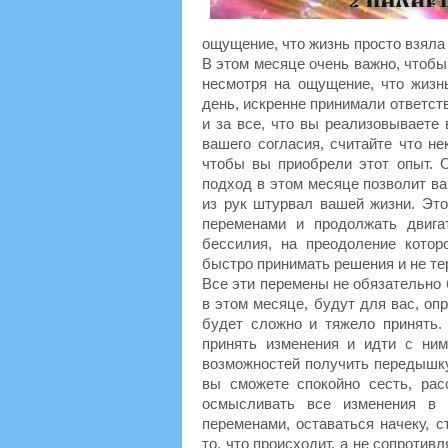
ощущение, что жизнь просто взяла 
В этом месяце очень важно, чтобы
несмотря на ощущение, что жизн
день, искренне принимали ответст
и за все, что вы реализовываете 
вашего согласия, считайте что н
чтобы вы приобрели этот опыт. С
подход в этом месяце позволит ва
из рук штурвал вашей жизни. Это
переменами и продолжать двига
бессилия, на преодоление котор
быстро принимать решения и не тер
Все эти перемены не обязательно 
в этом месяце, будут для вас, о
будет сложно и тяжело принять.
принять изменения и идти с ни
возможностей получить передышку.
вы сможете спокойно сесть, ра
осмысливать все изменения в 
переменами, оставаться начеку, с
то, что происходит, а не сопротив