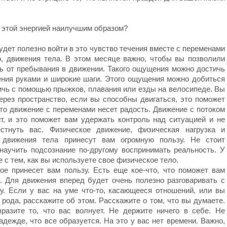
с этой энергией наилучшим образом?
удет полезно войти в это чувство течения вместе с переменами
, движения тела. В этом месяце важно, чтобы вы позволили
ть от пребывания в движении. Такого ощущения можно достичь
ения руками и широкие шаги. Этого ощущения можно добиться
ичь с помощью прыжков, плавания или езды на велосипеде. Вы
ерез пространство, если вы способны двигаться, это поможет
то движение с переменами несет радость. Движение с потоком
т, и это поможет вам удержать контроль над ситуацией и не
стнуть вас. Физическое движение, физическая нагрузка и
 движения тела принесут вам огромную пользу. Не стоит
научить подсознание по-другому воспринимать реальность. У
 с тем, как вы используете свое физическое тело.
рое принесет вам пользу. Есть еще кое-что, что поможет вам
а. Для движения вперед будет очень полезно разговаривать с
. Если у вас на уме что-то, касающееся отношений, или вы
рода, расскажите об этом. Расскажите о том, что вы думаете.
азите то, что вас волнует. Не держите ничего в себе. Не
адежде, что все образуется. На это у вас нет времени. Важно,