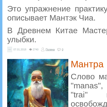
Это упражнение практику
описывает Мантэк Чиа.
В Древнем Китае Масте
улыбки.
—
07.01.2018
2740
Полина
0
Мантра
Слово ма
"manas",
"trai"
освобожд