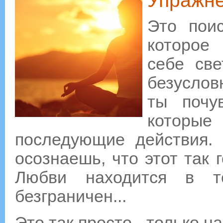
Упражне
Это пои
которое
себе све
безуслов
ты почу
которые
последующие действия.
осознаешь, что этот так 
Любви находится в т
безграничен...
Это так просто - только н