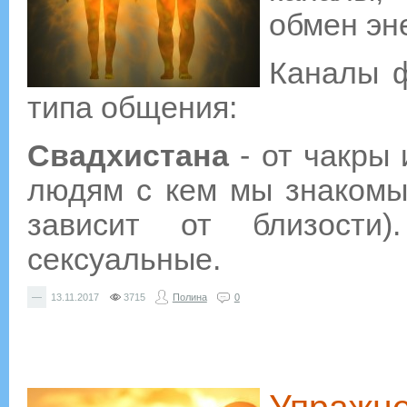
обмен эн
Каналы ф
типа общения:
Свадхистана
- от чакры 
людям с кем мы знакомы
зависит от близости
сексуальные.
—
13.11.2017
3715
Полина
0