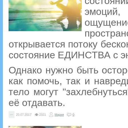
состояни
эмоций
ощущен
простран
открывается потоку беско
состояние ЕДИНСТВА с эн
Однако нужно быть остор
как помочь, так и навре
тело могут "захлебнуться
её отдавать.
—
20.07.2017
2321
Мария
0