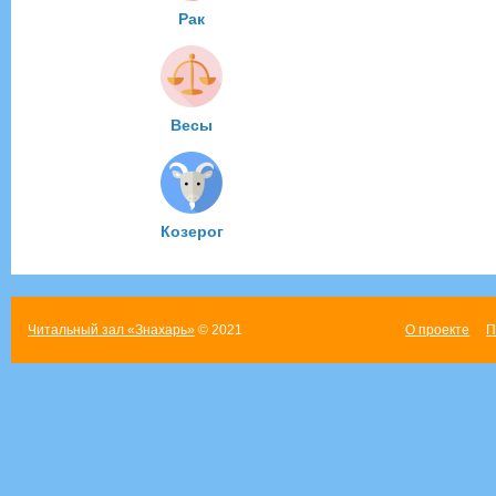
Рак
Весы
Козерог
Читальный зал «Знахарь»
© 2021
О проекте
П