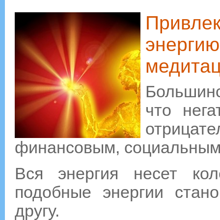
Привлек
энергию
медитац
Большинс
что нег
отрица
финансовым, социальным
Вся энергия несет кол
подобные энергии стано
другу.