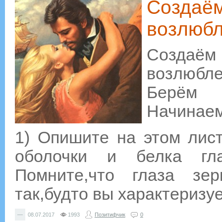
Создаём
возлюбл
Создаё
возлюбл
Берём 
Начинаем
1) Опишите на этом лист
оболочки и белка гл
Помните,что глаза зе
так,будто вы характеризу
—
08.07.2017
1993
Позитифчик
0