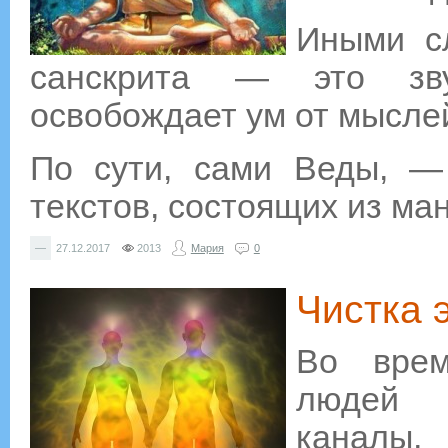
Иными с
санскрита — это зву
освобождает ум от мыслей
По сути, сами Веды, —
текстов, состоящих из ман
—
27.12.2017
2013
Мария
0
Чистка 
Во вре
людей о
каналы,