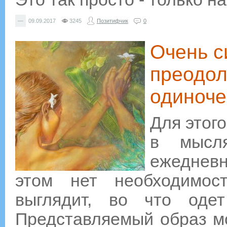
—
09.09.2017
3245
Позитифчик
0
Очень с
преодо
одиноче
Для этог
в мысл
ежеднев
этом нет необходимос
выглядит, во что одет
Представляемый образ м