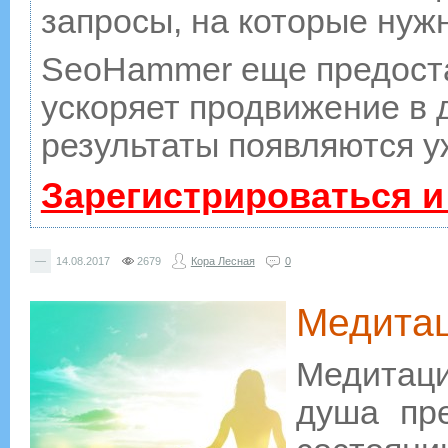
запросы, на которые нуж
SeoHammer еще предост
ускоряет продвижение в д
результаты появляются у
Зарегистрироваться и
—
14.08.2017
2679
Кора Лесная
0
Медита
Медитаци
душа пр