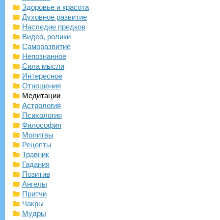
Здоровье и красота
Духовное развитие
Наследие предков
Видео, ролики
Саморазвитие
Непознанное
Сила мысли
Интересное
Отношения
Медитации
Астрология
Психология
Философия
Молитвы
Рецепты
Травник
Гадания
Позитив
Ангелы
Притчи
Чакры
Мудры