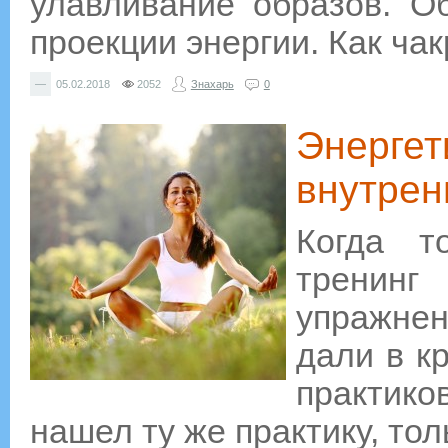
улавливание образов. О
проекции энергии. Как ча
—
05.02.2018
2052
Знахарь
0
Энергет
внутрен
Когда т
тренинг
упражнен
дали в к
практик
нашел ту же практику, то