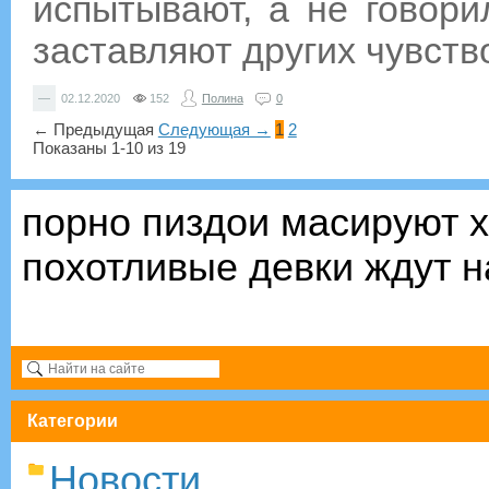
испытывают, а не говори
заставляют других чувств
—
02.12.2020
152
Полина
0
← Предыдущая
Следующая →
1
2
Показаны 1-10 из 19
порно пиздои масируют 
похотливые девки ждут н
Категории
Новости