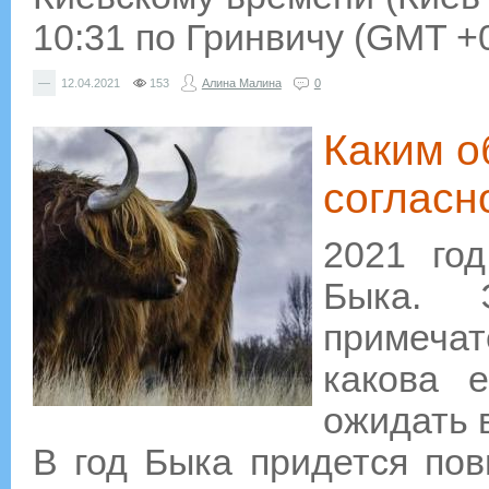
10:31 по Гринвичу (GMT +
—
12.04.2021
153
Алина Малина
0
Каким о
согласн
2021 го
Быка. 
примеча
какова 
ожидать 
В год Быка придется пов