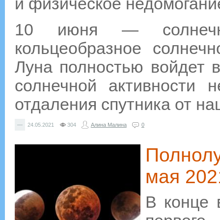
и физическое недомогани
10 июня — солнечн
кольцеобразное солнечн
Луна полностью войдет в
солнечной активности н
отдаления спутника от на
—
24.05.2021
304
Алина Малина
0
Полнолу
мая 202
В конце 