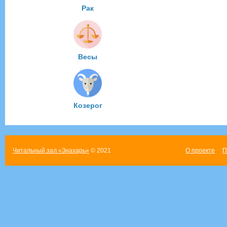
Рак
Весы
Козерог
Читальный зал «Знахарь»
© 2021
О проекте
П