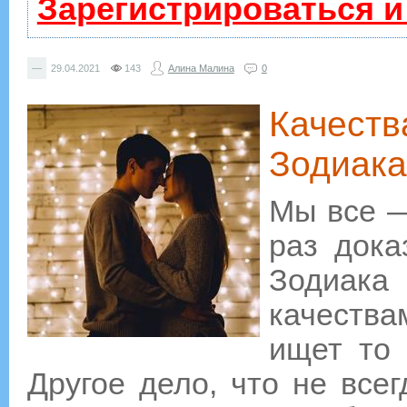
Зарегистрироваться и
—
29.04.2021
143
Алина Малина
0
Качеств
Зодиака
Мы все —
раз дока
Зодиак
качества
ищет то 
Другое дело, что не все