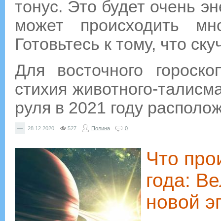
тонус. Это будет очень э
может происходить мн
Готовьтесь к тому, что ску
Для восточного гороско
стихия животного-талисма
руля в 2021 году располо
—
28.12.2020
527
Полина
0
Что про
года: В
новой э