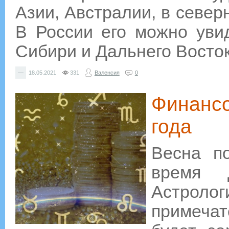
Азии, Австралии, в север
В России его можно уви
Сибири и Дальнего Восток
—
18.05.2021
331
Валенсия
0
Финансо
года
Весна по
время 
Астроло
примечат