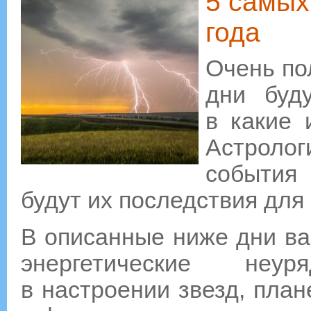
5 самых
года
Очень пол
дни буд
в какие 
Астролог
события
будут их последствия для 
В описанные ниже дни вас
энергетические неу
в настроении звезд, пла