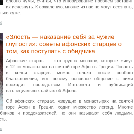
словно чумы, считая, что игнорирование проблем заставит
их исчезнуть. К сожалению, многие из нас не могут осознать,
лько хуже.
0
«Злость — наказание себя за чужие
глупости»: советы афонских старцев о
том, как поступать с обидчика
Афонские старцы — это группа монахов, которые живут
в 12-ти монастырях на святой горе Афон в Греции. Попасть
в кельи старцев можно только после особого
благословения, вот почему основное общение с ними
проходит посредством Интернета и публикаций
на специальных сайтах об Афоне.
Об афонских старцах, живущих в монастырях на святой
горе Афон в Греции, ходит множество легенд. Многие
бников и предсказателей, но они называют себя людьми,
ть.
0