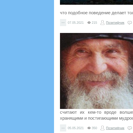
что подобное поведение делает то
—
07.05.2021
215
Позитифчик
считают их кем-то вроде волше
хранящими и постигающими мудрос
—
05.05.2021
350
Позитифчик