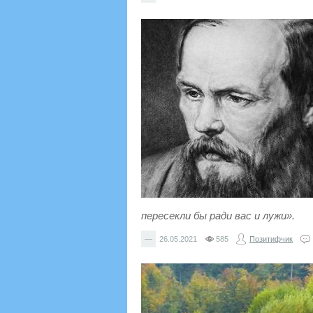
пересекли бы ради вас и лужи».
—
26.05.2021
585
Позитифчик