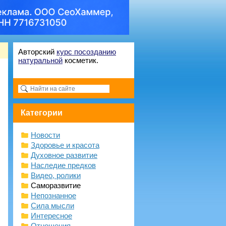
Авторский
курс посозданию
натуральной
косметик.
Категории
Новости
Здоровье и красота
Духовное развитие
Наследие предков
Видео, ролики
Саморазвитие
Непознанное
Сила мысли
Интересное
Отношения