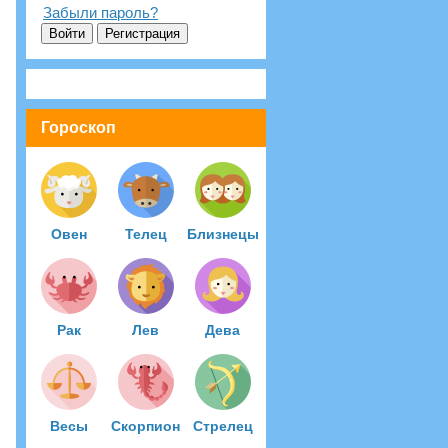
Забыли пароль?
Гороскоп
Овен
Телец
Близнецы
Рак
Лев
Дева
Весы
Скорпион
Стрелец