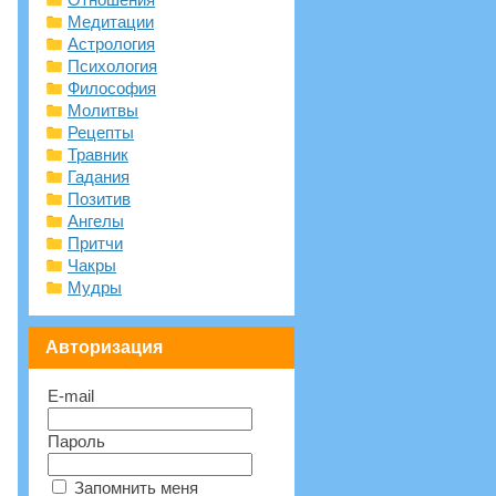
Медитации
Астрология
Психология
Философия
Молитвы
Рецепты
Травник
Гадания
Позитив
Ангелы
Притчи
Чакры
Мудры
Авторизация
E-mail
Пароль
Запомнить меня