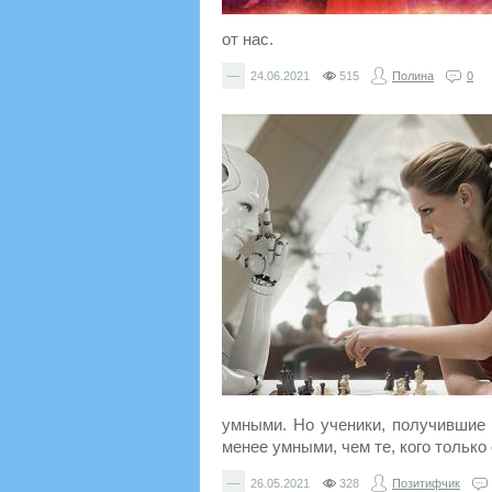
от нас.
—
24.06.2021
515
Полина
0
умными. Но ученики, получившие 
менее умными, чем те, кого только
—
26.05.2021
328
Позитифчик