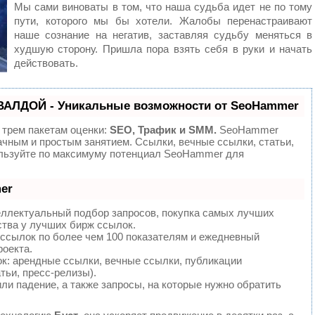
Мы сами виноваты в том, что наша судьба идет не по тому
пути, которого мы бы хотели. Жалобы перенастраивают
наше сознание на негатив, заставляя судьбу меняться в
худшую сторону. Пришла пора взять себя в руки и начать
действовать.
ВАЛДОЙ - Уникальные возможности от SeoHammer
 трем пакетам оценки:
SEO, Трафик и SMM.
SeoHammer
ачным и простым занятием. Ссылки, вечные ссылки, статьи,
ользуйте по максимуму потенциал SeoHammer для
er
еллектуальный подбор запросов, покупка самых лучших
ства у лучших бирж ссылок.
 ссылок по более чем 100 показателям и ежедневный
роекта.
: арендные ссылки, вечные ссылки, публикации
тьи, пресс-релизы).
ли падение, а также запросы, на которые нужно обратить