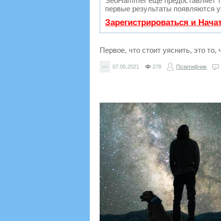
SeoHammer еще предоставляет 
первые результаты появляются уж
Зарегистрироваться и Нача
Первое, что стоит уяснить, это то
—
07.05.2021
278
Позитифчик