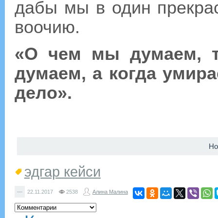
дабы мы в один прекра
воочию.
«О чем мы думаем, 
думаем, а когда умир
дело».
Но
эдгар кейси
—
22.11.2017
2538
Алина Малина