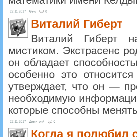
математики имени Келдыш
22.11.2017
Gelo
0
Виталий Гиберт
Виталий Гиберт н
мистиком. Экстрасенс ро
он обладает способность
особенно это относится
утверждает, что он — п
необходимую информацию
которые способны менять
22.11.2017
Димитрий
0
Когда я полюбил 