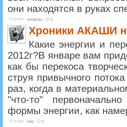
они находятся в руках сп
27.12.2017
angelikalux
0
Хроники АКАШИ на
Какие энергии и пе
2012г?В январе вам прид
как бы перекоса творчес
струя привычного потока
раз, когда в материально
"что-то" первоначальн
формы энергии, как намер
27.12.2017
Gelo
0