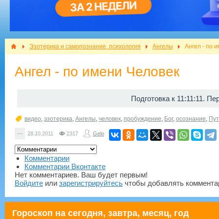
Эзотерика и самопознание, психология
Ангелы
Ангел - по 
Ангел - по имени Человек
Подготовка к 11:11:11. П
видео
,
эзотерика
,
Ангелы
,
человек
,
пробуждение
,
Бог
,
осознание
,
Пут
—
28.10.2011
2317
Gelo
Комментарии
Комментарии Вконтакте
Нет комментариев. Ваш будет первым!
Войдите
или
зарегистрируйтесь
чтобы добавлять коммента
Гороскоп на сегодня, завтра, месяц, год