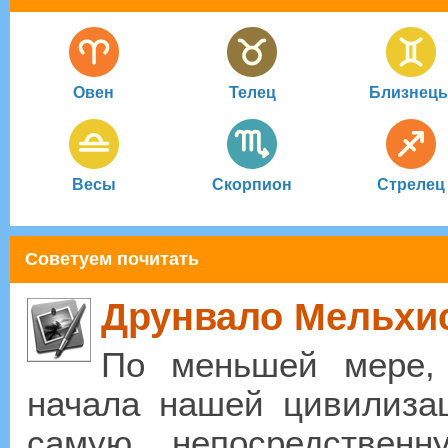
Овен
Телец
Близнец
Весы
Скорпион
Стрелец
Советуем почитать
Друнвало Мельхис
По меньшей мере, 
начала нашей цивилиза
самую непосредствен