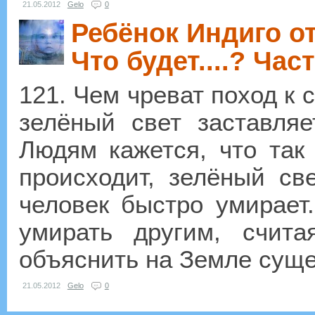
21.05.2012
Gelo
0
Ребёнок Индиго от
Что будет....? Част
121. Чем чреват поход к 
зелёный свет заставляе
Людям кажется, что так 
происходит, зелёный св
человек быстро умирает
умирать другим, счит
объяснить на Земле сущес
21.05.2012
Gelo
0