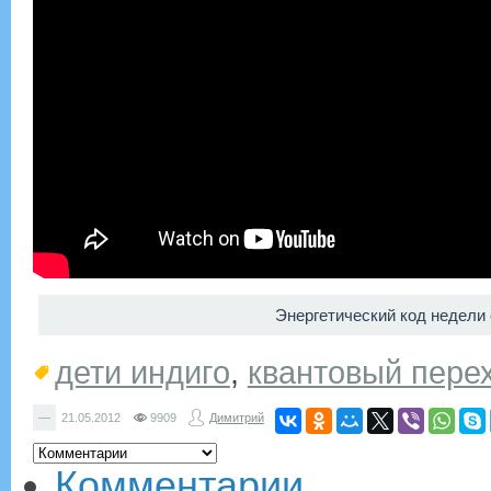
Энергетический код недел
дети индиго
,
квантовый пере
—
21.05.2012
9909
Димитрий
Комментарии