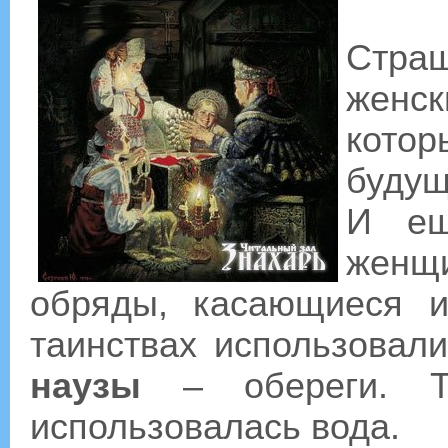
Стра
женс
кото
будущ
И ещ
женщ
обряды, касающиеся и
таинствах использовал
наузы
– обереги. Т
использовалась вода.