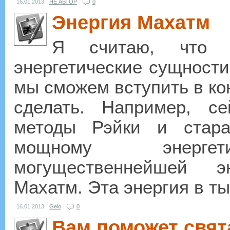
16.01.2013
НЕ АВТОР
0
Энергия Махатм
Я считаю, что в
энергетические сущности
мы сможем вступить в кон
сделать. Например, с
методы Рэйки и стара
мощному энергети
могущественнейшей э
Махатм. Эта энергия в тыс
16.01.2013
Gelo
0
Вам поможет свят