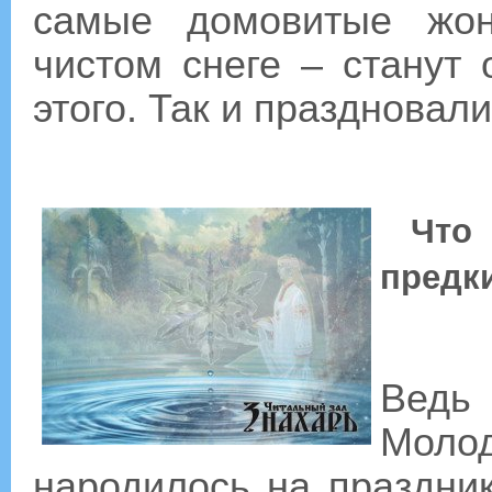
самые домовитые жон
чистом снеге – станут
этого. Так и праздновали
Что
предк
Ведь
Мол
народилось на праздни