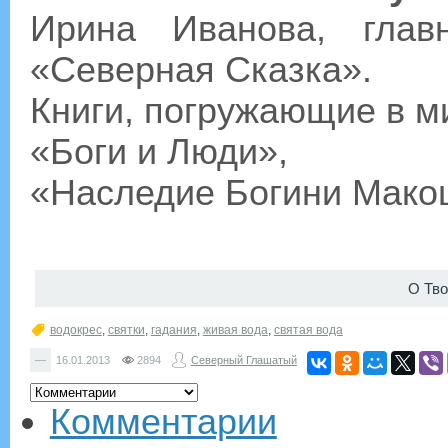
Ирина Иванова, глав
«Северная Сказка».
Книги, погружающие в м
«Боги и Люди»,
«Наследие Богини Мако
О Тво
водокрес
,
святки
,
гадания
,
живая вода
,
святая вода
—
16.01.2013
2894
Северный Глашатый
Комментарии