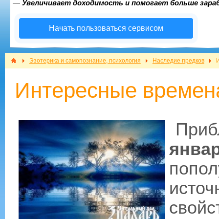
—
Увеличивает доходимость и помогает больше зар
Начать пользоваться сервисом
Эзотерика и самопознание, психология
Наследие предков
Интересные времен
Прибл
янва
попол
источ
свой