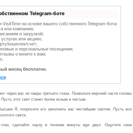
обственном Telegram-боте
VisitTime на основе вашего собственного Telegram-бота:
та или компанию;
исанием и загрузкой;
услугах или акциях;
рту/кошелек/счет;
пповые и персональные посещения;
тзывы о визите к вам;
х.
ый месяц бесплатно.
исе
вет через вас из чакры третьего глаза. Позвольте верхней части головы
Пусть этот свет станет более ясным и чистым.
Высшее Я, попросите его заполнить вас чистейшим светом. Пусть все
олотого света.
 глаз, сделайте паузу в течении минуты иди двух. Ощутите свои