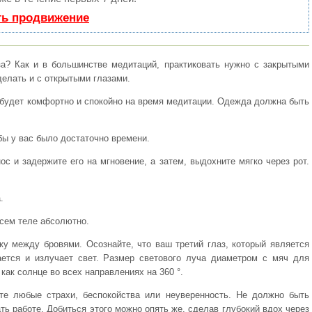
ть продвижение
за? Как и в большинстве медитаций, практиковать нужно с закрытыми
делать и с открытыми глазами.
м будет комфортно и спокойно на время медитации. Одежда должна быть
бы у вас было достаточно времени.
нос и задержите его на мгновение, а затем, выдохните мягко через рот.
.
всем теле абсолютно.
ку между бровями. Осознайте, что ваш третий глаз, который является
ается и излучает свет. Размер светового луча диаметром с мяч для
как солнце во всех направлениях на 360 °.
те любые страхи, беспокойства или неуверенность. Не должно быть
ть работе. Добиться этого можно опять же, сделав глубокий вдох через