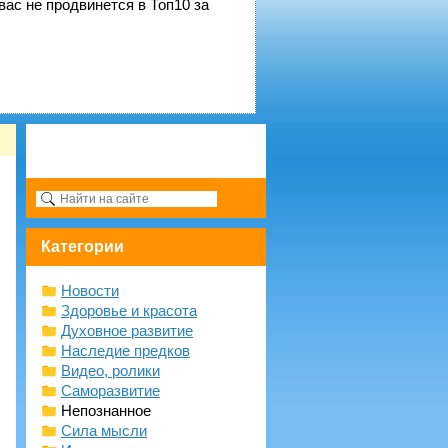
вас не продвинется в Топ10 за
Категории
Новости
Здоровье и красота
Духовное развитие
Наследие предков
Видео, ролики
Саморазвитие
Непознанное
Сила мысли