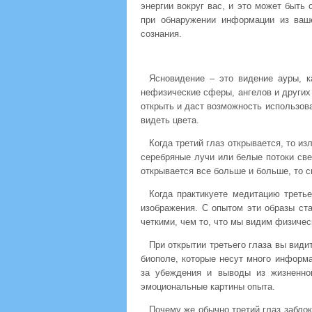
энергии вокруг вас, и это может быть 
при обнаружении информации из ваш
сознания.
Ясновидение – это видение ауры, к
нефизические сферы, ангелов и других
открыть и даст возможность использова
видеть цвета.
Когда третий глаз открывается, то из
серебряные лучи или белые потоки све
открывается все больше и больше, то с
Когда практикуете медитацию третье
изображения. С опытом эти образы ст
четкими, чем то, что мы видим физичес
При открытии третьего глаза вы види
биополе, которые несут много информа
за убеждения и выводы из жизненно
эмоциональные картины опыта.
Почему же обычно третий глаз заблок