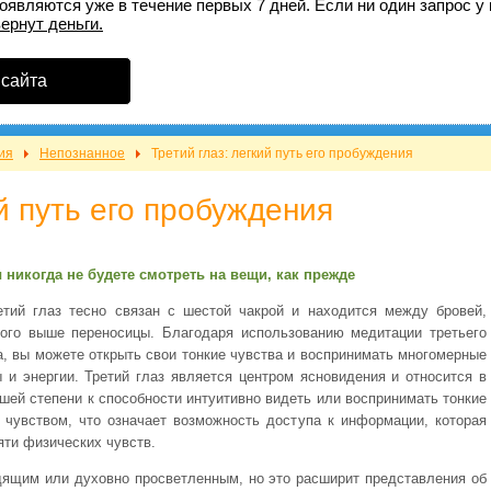
оявляются уже в течение первых 7 дней. Если ни один запрос у 
вернут деньги.
 сайта
ия
Непознанное
Третий глаз: легкий путь его пробуждения
ий путь его пробуждения
 никогда не будете смотреть на вещи, как прежде
етий глаз тесно связан с шестой чакрой и находится между бровей,
ого выше переносицы. Благодаря использованию медитации третьего
а, вы можете открыть свои тонкие чувства и воспринимать многомерные
 и энергии. Третий глаз является центром ясновидения и относится в
шей степени к способности интуитивно видеть или воспринимать тонкие
 чувством, что означает возможность доступа к информации, которая
ти физических чувств.
дящим или духовно просветленным, но это расширит представления об