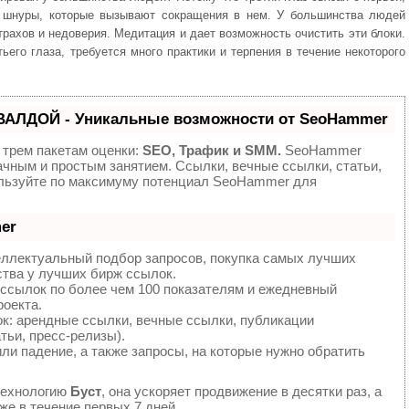
ие шнуры, которые вызывают сокращения в нем. У большинства людей
трахов и недоверия. Медитация и дает возможность очистить эти блоки.
ьего глаза, требуется много практики и терпения в течение некоторого
ВАЛДОЙ - Уникальные возможности от SeoHammer
 трем пакетам оценки:
SEO, Трафик и SMM.
SeoHammer
ачным и простым занятием. Ссылки, вечные ссылки, статьи,
ользуйте по максимуму потенциал SeoHammer для
er
еллектуальный подбор запросов, покупка самых лучших
ства у лучших бирж ссылок.
 ссылок по более чем 100 показателям и ежедневный
роекта.
: арендные ссылки, вечные ссылки, публикации
тьи, пресс-релизы).
ли падение, а также запросы, на которые нужно обратить
технологию
Буст
, она ускоряет продвижение в десятки раз, а
е в течение первых 7 дней.