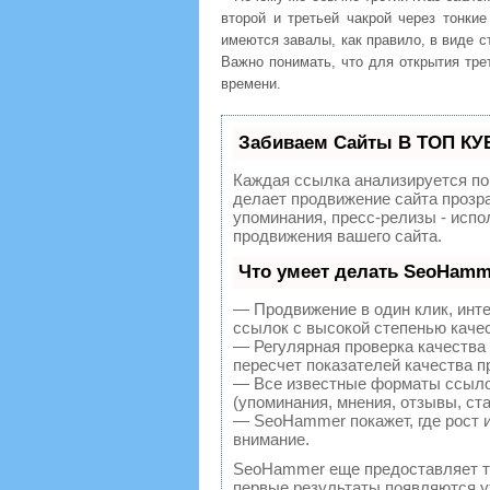
второй и третьей чакрой через тонк
имеются завалы, как правило, в виде с
Важно понимать, что для открытия трет
времени.
Забиваем Сайты В ТОП КУ
Каждая ссылка анализируется по
делает продвижение сайта прозр
упоминания, пресс-релизы - исп
продвижения вашего сайта.
Что умеет делать SeoHamm
— Продвижение в один клик, инт
ссылок с высокой степенью каче
— Регулярная проверка качества
пересчет показателей качества п
— Все известные форматы ссылок
(упоминания, мнения, отзывы, ста
— SeoHammer покажет, где рост и
внимание.
SeoHammer еще предоставляет 
первые результаты появляются уж