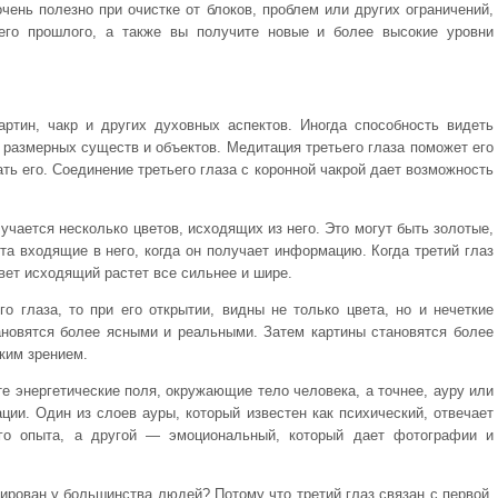
очень полезно при очистке от блоков, проблем или других ограничений,
его прошлого, а также вы получите новые и более высокие уровни
артин, чакр и других духовных аспектов. Иногда способность видеть
 размерных существ и объектов. Медитация третьего глаза поможет его
ть его. Соединение третьего глаза с коронной чакрой дает возможность
лучается несколько цветов, исходящих из него. Это могут быть золотые,
та входящие в него, когда он получает информацию. Когда третий глаз
вет исходящий растет все сильнее и шире.
го глаза, то при его открытии, видны не только цвета, но и нечеткие
ановятся более ясными и реальными. Затем картины становятся более
ким зрением.
те энергетические поля, окружающие тело человека, а точнее, ауру или
ции. Один из слоев ауры, который известен как психический, отвечает
го опыта, а другой — эмоциональный, который дает фотографии и
ирован у большинства людей? Потому что третий глаз связан с первой,