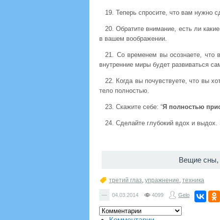
19. Теперь спросите, что вам нужно с
20. Обратите внимание, есть ли каки
в вашем воображении.
21. Со временем вы осознаете, что 
внутренние миры будет развиваться сам
22. Когда вы почувствуете, что вы х
тело полностью.
23. Скажите себе: “
Я полностью прис
24. Сделайте глубокий вдох и выдох.
Вещие сны, 
третий глаз
,
упражнение
,
техника
—
04.03.2014
4099
Gelo
Комментарии