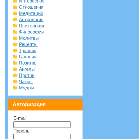
Интересное
Отношения
Медитации
Астрология
Психология
Философия
Молитвы
Рецепты
Травник
Гадания
Позитив
Ангелы
Притчи
Чакры
Мудры
Авторизация
E-mail
Пароль