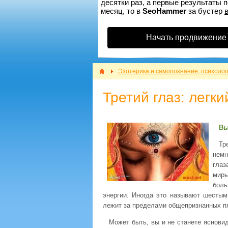
десятки раз, а первые результаты п
месяц, то в
SeoHammer
за бустер
Начать продвижение
Эзотерика и самопознание, психолог
Третий глаз: легк
Вы
Тр
немн
глаз
миры
боль
энергии. Иногда это называют шестым
лежит за пределами общепризнанных пя
Может быть, вы и не станете яснови